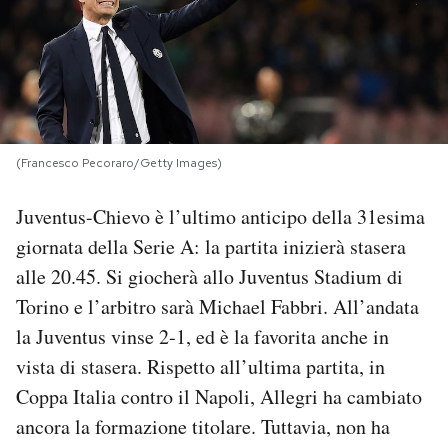
PODCAST
NEWSLETTER
(Francesco Pecoraro/Getty Images)
I MIEI PREFERITI
Juventus-Chievo è l’ultimo anticipo della 31esima
SHOP
giornata della Serie A: la partita inizierà stasera
alle 20.45. Si giocherà allo Juventus Stadium di
Torino e l’arbitro sarà Michael Fabbri. All’andata
CALENDARIO
la Juventus vinse 2-1, ed è la favorita anche in
vista di stasera. Rispetto all’ultima partita, in
AREA PERSONALE
Coppa Italia contro il Napoli, Allegri ha cambiato
Area Personale
ancora la formazione titolare. Tuttavia, non ha
Newsletter