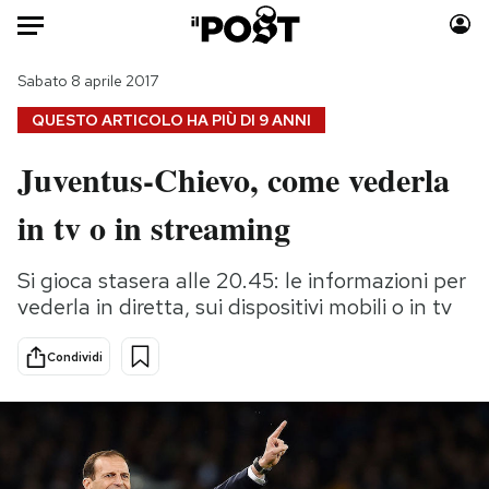
Auto
Sabato 8 aprile 2017
QUESTO ARTICOLO HA PIÙ DI
9 ANNI
HOME
Juventus-Chievo, come vederla
Italia
Moda
in tv o in streaming
Mondo
Libri
Politica
Consumismi
Si gioca stasera alle 20.45: le informazioni per
Tecnologia
Storie/Idee
vederla in diretta, sui dispositivi mobili o in tv
Internet
Ok Boomer!
Scienza
Media
Condividi
Cultura
Europa
Economia
Altrecose
Sport
Mondiali calcio 2026