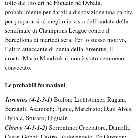
tolto dai titolari né Higuain né Dybala,
Notifiche mobile
probabilmente per dargli a disposizione una partita
Regala il Post
per prepararsi al meglio in vista dell’andata della
Hai bisogno di aiuto?
Esci
semifinale di Champions League contro il
Barcellona di martedì sera. Per lo stesso motivo,
l’altro attaccante di punta della Juventus, il
croato Mario Mandžukić, non è stato nemmeno
convocato.
Le probabili formazioni
Juventus (4-2-3-1)
Buffon; Lichtsteiner, Rugani,
Barzagli, Asamoah; Pjanic, Marchisio; Dani Alves,
Dybala, Sturaro; Higuain
Chievo (4-3-1-2)
Sorrentino; Cacciatore, Dainelli,
Cesar, Gobbi; Castro, Radovanovic, De Guzman;