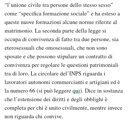
“l’unione civile tra persone dello stesso sesso”
Notifiche mobile
Regala il Post
come “specifica formazione sociale” e ha esteso a
Hai bisogno di aiuto?
queste nuove formazioni alcune norme riferite al
Esci
matrimonio. La seconda parte della legge si
occupa di convivenza di fatto tra due persone, sia
eterosessuali che omosessuali, che non sono
sposate e che possono stipulare un contratto di
convivenza per regolare le questioni patrimoniali
tra di loro. La circolare del’INPS riguarda i
lavoratori autonomi commercianti e artigiani ed è
la numero 66 (si può leggere
qui
). Dice in sostanza
che l’estensione dei diritti e degli obblighi è
completa per chi è unito civilmente, mentre invece
non riguarda chi convive.