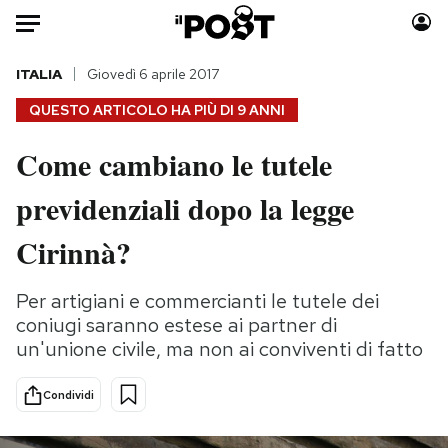
Auto
ITALIA
Giovedì 6 aprile 2017
QUESTO ARTICOLO HA PIÙ DI
9 ANNI
HOME
Come cambiano le tutele
Italia
Moda
previdenziali dopo la legge
Mondo
Libri
Politica
Consumismi
Cirinnà?
Tecnologia
Storie/Idee
Internet
Ok Boomer!
Per artigiani e commercianti le tutele dei
Scienza
Media
coniugi saranno estese ai partner di
Cultura
Europa
un'unione civile, ma non ai conviventi di fatto
Economia
Altrecose
Condividi
Sport
Mondiali calcio 2026