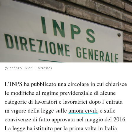
PODCAST
NEWSLETTER
I MIEI PREFERITI
(Vincenzo Livieri - LaPresse)
SHOP
L’INPS ha pubblicato una circolare in cui chiarisce
CALENDARIO
le modifiche al regime previdenziale di alcune
categorie di lavoratori e lavoratrici dopo l’entrata
AREA PERSONALE
in vigore della legge sulle
unioni civili
e sulle
convivenze di fatto approvata nel maggio del 2016.
Area Personale
La legge ha istituito per la prima volta in Italia
Newsletter