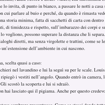
 e lo invita, di punto in bianco, a passare le notti a cas
n cui parlare al buio e perché, da quando è rimasta ved
na storia minima, fatta di sacchetti di carta con dentro
i, di timidezza e rispetto, sull’imbarazzo dei corpi e su
 lo vogliono, possono superare la distanza che li separa.
aloghi diretti, ma senza virgolette e trattini, come se l
 un’estensione dell’ambiente in cui nascono.
a, scelta quasi a caso:
hieri nel lavandino e lui la seguì su per le scale. Loui
ripiegò i vestiti nell’angolo. Quando entrò in camera, le
Gli scostò la scoperta e lui si sdraiò.
on hai lasciato qui il pigiama. Anche per questo credevo
teva sembrare presuntuoso. Come se stessi dando tutto