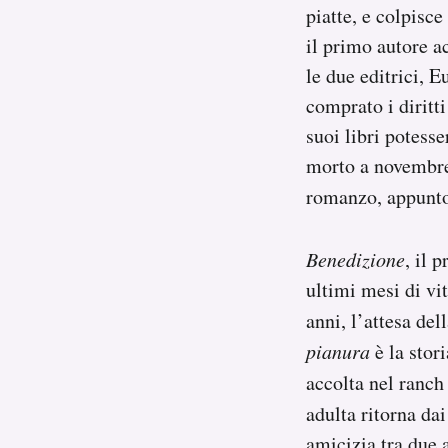
piatte, e colpisce
il primo autore a
le due editrici, 
comprato i diritt
suoi libri potess
morto a novembre
romanzo, appunt
Benedizione
, il 
ultimi mesi di vi
anni, l’attesa del
pianura
è la stor
accolta nel ranch
adulta ritorna d
amicizia tra due 