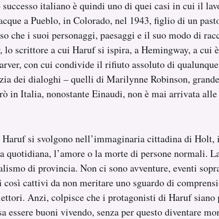
 successo italiano è quindi uno di quei casi in cui il lav
acque a Pueblo, in Colorado, nel 1943, figlio di un past
so che i suoi personaggi, paesaggi e il suo modo di rac
, lo scrittore a cui Haruf si ispira, a Hemingway, a cui è
arver, con cui condivide il rifiuto assoluto di qualunque
lizia dei dialoghi – quelli di Marilynne Robinson, grande
ò in Italia, nonostante Einaudi, non è mai arrivata alle
i Haruf si svolgono nell’immaginaria cittadina di Holt,
a quotidiana, l’amore o la morte di persone normali. La
lismo di provincia. Non ci sono avventure, eventi sopr
i così cattivi da non meritare uno sguardo di comprensi
lettori. Anzi, colpisce che i protagonisti di Haruf sian
sa essere buoni vivendo, senza per questo diventare m