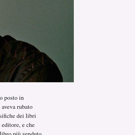
mo posto in
 aveva rubato
ifiche dei libri
 editore, e che
 libro più venduto