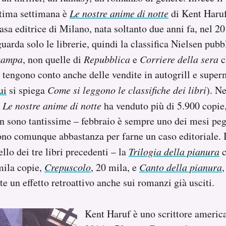
ultima settimana è
Le nostre anime di notte
di Kent Haruf
sa editrice di Milano, nata soltanto due anni fa, nel 20
uarda solo le librerie, quindi la classifica Nielsen pubb
tampa
, non quelle di
Repubblica
e
Corriere della sera
c
 tengono conto anche delle vendite in autogrill e supe
ui
si spiega
Come si leggono le classifiche dei libri
). N
,
Le nostre anime di notte
ha venduto più di 5.900 copie,
n sono tantissime – febbraio è sempre uno dei mesi peg
sono comunque abbastanza per farne un caso editoriale. 
ello dei tre libri precedenti – la
Trilogia della pianura
c
mila copie,
Crepuscolo
, 20 mila, e
Canto della pianura
e un effetto retroattivo anche sui romanzi già usciti.
Kent Haruf è uno scrittore americ