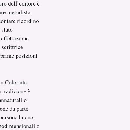
oro dell’editore è
ore metodista.
contare ricordino
 stato
 affettazione
 scrittrice
 prime posizioni
 in Colorado.
 tradizione è
annaturali o
one da parte
o persone buone,
onodimensionali o