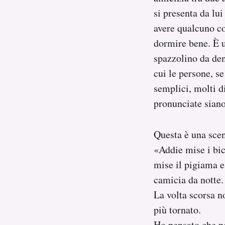
si presenta da lui
avere qualcuno co
dormire bene. È u
spazzolino da dent
cui le persone, se
semplici, molti di
pronunciate siano
Questa è una scen
«Addie mise i bicc
mise il pigiama e 
camicia da notte. 
La volta scorsa n
più tornato.
Ho pensato che po