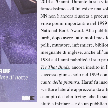
2014 a 70 anni. Durante la sua vit
famosissimo – di lui esiste una sol
NN non è ancora riuscita a procur
vinse premi importanti e nel 1999 f
National Book Award. Alla pubbli
tardi, dopo avere fatto molti mesti
polli, muratore, infermiere, biblio
insegnante di inglese, anche all’un
1984 a 41 anni pubblicò il suo p
Tie That Binds
, ancora inedito in I
successo giunse solo nel 1999 co
canto della pianura
. Haruf fu ins
scrittore laterale apprezzato da altr
esempio da John Irving, che fu suo
aiutò a iniziare – e da un pubblic