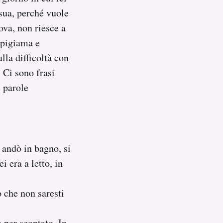
a sua, perché vuole
ova, non riesce a
 pigiama e
lla difficoltà con
 Ci sono frasi
e parole
s andò in bagno, si
i era a letto, in
 che non saresti
 per scontato. In