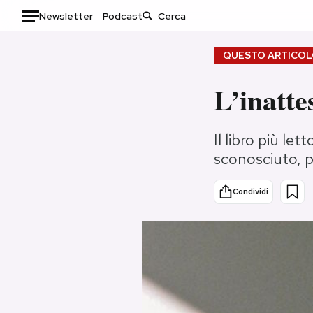
Newsletter
Podcast
Auto
QUESTO ARTICOLO
HOME
L’inatte
Italia
Moda
Il libro più le
Mondo
Libri
sconosciuto, p
Politica
Consumismi
Tecnologia
Storie/Idee
Condividi
Internet
Ok Boomer!
Scienza
Media
Cultura
Europa
Economia
Altrecose
Sport
Mondiali calcio 2026