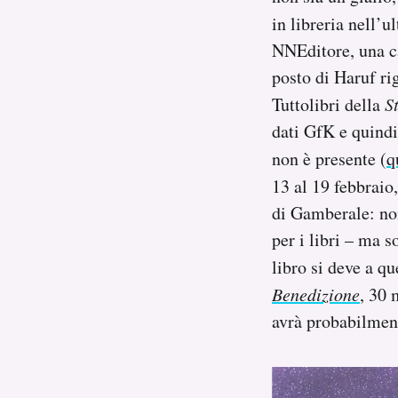
Notifiche mobile
in libreria nell’
Regala il Post
NNEditore, una ca
Hai bisogno di aiuto?
posto di Haruf rig
Esci
Tuttolibri della
S
dati GfK e quindi
non è presente (
q
13 al 19 febbraio
di Gamberale: no
per i libri – ma 
libro si deve a qu
Benedizione
, 30 
avrà probabilment