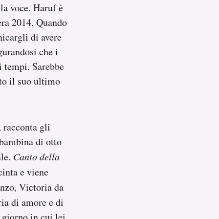
lla voce. Haruf è
vera 2014. Quando
icargli di avere
gurandosi che i
ei tempi. Sarebbe
o il suo ultimo
, racconta gli
 bambina di otto
ale.
Canto della
cinta e viene
nzo, Victoria da
ria di amore e di
giorno in cui lei