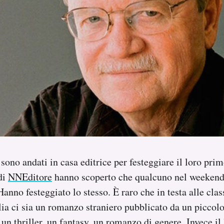
sono andati in casa editrice per festeggiare il loro pri
 di
NNEditore
hanno scoperto che qualcuno nel weekend
Hanno festeggiato lo stesso. È raro che in testa alle class
alia ci sia un romanzo straniero pubblicato da un piccolo
 un thriller, un fantasy, un romanzo di genere. Invece il