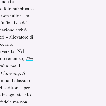
a non fu
o foto pubblica, e
arsene altre – ma
u finalista del
cazione arrivò
eri – allevatore di
tecario,
iversità. Nel
rimo romanzo,
The
talia, ma il
n
Plainsong
,
Il
omma il classico
i scrittori – per
 insegnante e lo
o fedele ma non