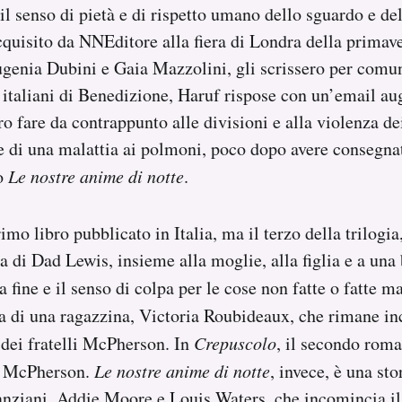
 il senso di pietà e di rispetto umano dello sguardo e de
cquisito da NNEditore alla fiera di Londra della prima
Eugenia Dubini e Gaia Mazzolini, gli scrissero per comun
i italiani di Benedizione, Haruf rispose con un’email au
ero fare da contrappunto alle divisioni e alla violenza d
 di una malattia ai polmoni, poco dopo avere consegnat
o
Le nostre anime di notte
.
primo libro pubblicato in Italia, ma il terzo della trilogia
ta di Dad Lewis, insieme alla moglie, alla figlia e a una
la fine e il senso di colpa per le cose non fatte o fatte m
ia di una ragazzina, Victoria Roubideaux, che rimane in
 dei fratelli McPherson. In
Crepuscolo
, il secondo roma
ai McPherson.
Le nostre anime di notte
, invece, è una sto
anziani, Addie Moore e Louis Waters, che incomincia il 