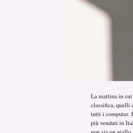
PODCAST
NEWSLETTER
I MIEI PREFERITI
SHOP
CALENDARIO
La mattina in cui 
classifica, quelli
AREA PERSONALE
tutti i computer. 
più venduti in It
Area Personale
Newsletter
non sia un giallo,