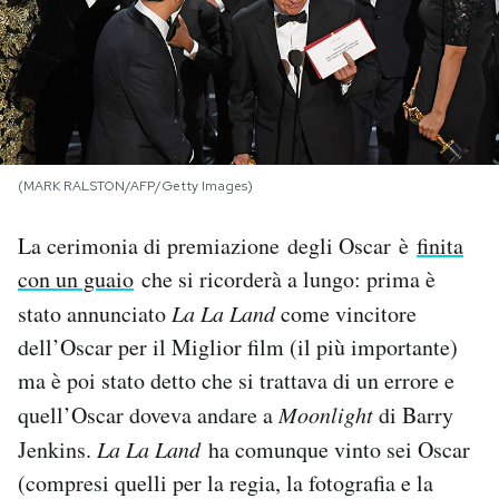
PODCAST
NEWSLETTER
(MARK RALSTON/AFP/Getty Images)
I MIEI PREFERITI
La cerimonia di premiazione degli Oscar è
finita
SHOP
con un guaio
che si ricorderà a lungo: prima è
stato annunciato
La La Land
come vincitore
CALENDARIO
dell’Oscar per il Miglior film (il più importante)
ma è poi stato detto che si trattava di un errore e
AREA PERSONALE
quell’Oscar doveva andare a
Moonlight
di Barry
Jenkins.
La La Land
ha comunque vinto sei Oscar
Area Personale
(compresi quelli per la regia, la fotografia e la
Newsletter