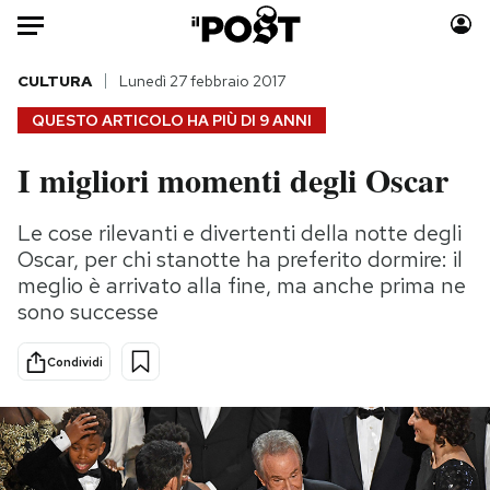
Auto
CULTURA
Lunedì 27 febbraio 2017
QUESTO ARTICOLO HA PIÙ DI
9 ANNI
HOME
I migliori momenti degli Oscar
Italia
Moda
Mondo
Libri
Le cose rilevanti e divertenti della notte degli
Politica
Consumismi
Oscar, per chi stanotte ha preferito dormire: il
Tecnologia
Storie/Idee
meglio è arrivato alla fine, ma anche prima ne
sono successe
Internet
Ok Boomer!
Scienza
Media
Condividi
Cultura
Europa
Economia
Altrecose
Sport
Mondiali calcio 2026