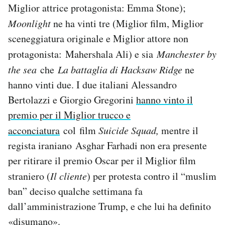
Miglior attrice protagonista: Emma Stone);
Notifiche mobile
Regala il Post
Moonlight
ne ha vinti tre (Miglior film, Miglior
Hai bisogno di aiuto?
sceneggiatura originale e Miglior attore non
Esci
protagonista: Mahershala Ali) e sia
Manchester by
the sea
che
La battaglia di Hacksaw Ridge
ne
hanno vinti due. I due italiani Alessandro
Bertolazzi e Giorgio Gregorini
hanno vinto il
premio per il Miglior trucco e
acconciatura
col film
Suicide Squad,
mentre il
regista iraniano Asghar Farhadi non era presente
per ritirare il premio Oscar per il Miglior film
straniero (
Il cliente
) per protesta contro il “muslim
ban” deciso qualche settimana fa
dall’amministrazione Trump, e che lui ha definito
«disumano».