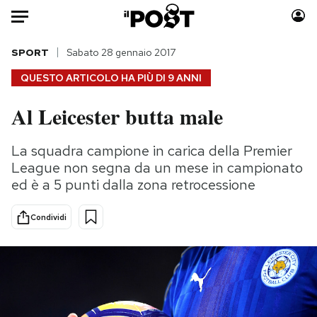
Auto
SPORT
Sabato 28 gennaio 2017
QUESTO ARTICOLO HA PIÙ DI
9 ANNI
HOME
Al Leicester butta male
Italia
Moda
Mondo
Libri
La squadra campione in carica della Premier
Politica
Consumismi
League non segna da un mese in campionato
Tecnologia
Storie/Idee
ed è a 5 punti dalla zona retrocessione
Internet
Ok Boomer!
Condividi
Scienza
Media
Cultura
Europa
Economia
Altrecose
Sport
Mondiali calcio 2026