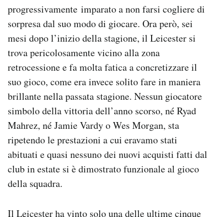
progressivamente imparato a non farsi cogliere di
Notifiche mobile
Regala il Post
sorpresa dal suo modo di giocare. Ora però, sei
Hai bisogno di aiuto?
mesi dopo l’inizio della stagione, il Leicester si
Esci
trova pericolosamente vicino alla zona
retrocessione e fa molta fatica a concretizzare il
suo gioco, come era invece solito fare in maniera
brillante nella passata stagione. Nessun giocatore
simbolo della vittoria dell’anno scorso, né Ryad
Mahrez, né Jamie Vardy o Wes Morgan, sta
ripetendo le prestazioni a cui eravamo stati
abituati e quasi nessuno dei nuovi acquisti fatti dal
club in estate si è dimostrato funzionale al gioco
della squadra.
Il Leicester ha vinto solo una delle ultime cinque