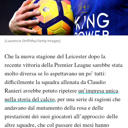
PODCAST
NEWSLETTER
(Laurence Griffiths/Getty Images)
I MIEI PREFERITI
Che la nuova stagione del Leicester dopo la
recente vittoria della Premier League sarebbe stata
SHOP
molto diversa se lo aspettavano un po’ tutti:
difficilmente la squadra allenata da Claudio
CALENDARIO
Ranieri avrebbe potuto ripetere
un’impresa unica
nella storia del calcio
, per una serie di ragioni che
AREA PERSONALE
andavano dal mutamento della rosa e delle
prestazioni dei suoi giocatori all’approccio delle
Area Personale
altre squadre, che col passare dei mesi hanno
Newsletter