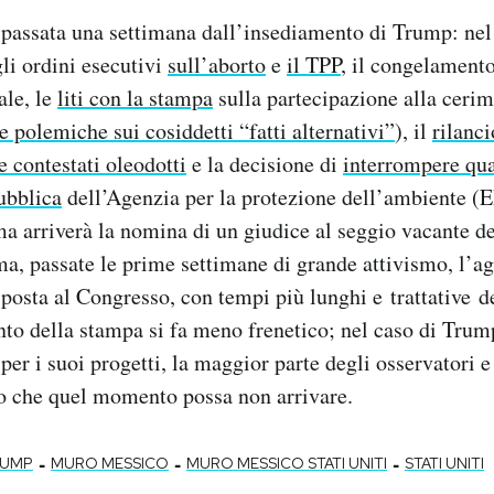
 passata una settimana dall’insediamento di Trump: nel
gli ordini esecutivi
sull’aborto
e
il TPP
, il congelamento
ale, le
liti con la stampa
sulla partecipazione alla cerim
le polemiche sui cosiddetti “fatti alternativi”
), il
rilanci
e contestati oleodotti
e la decisione di
interrompere qual
ubblica
dell’Agenzia per la protezione dell’ambiente (
a arriverà la nomina di un giudice al seggio vacante de
, passate le prime settimane di grande attivismo, l’ag
sposta al Congresso, con tempi più lunghi e trattative de
onto della stampa si fa meno frenetico; nel caso di Trump
 per i suoi progetti, la maggior parte degli osservatori e
to che quel momento possa non arrivare.
-
-
-
RUMP
MURO MESSICO
MURO MESSICO STATI UNITI
STATI UNITI