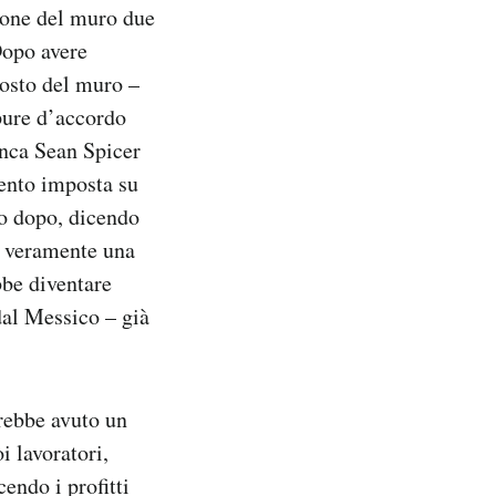
ione del muro due
Dopo avere
costo del muro –
ppure d’accordo
anca Sean Spicer
cento imposta su
oco dopo, dicendo
re veramente una
bbe diventare
dal Messico – già
vrebbe avuto un
 lavoratori,
endo i profitti