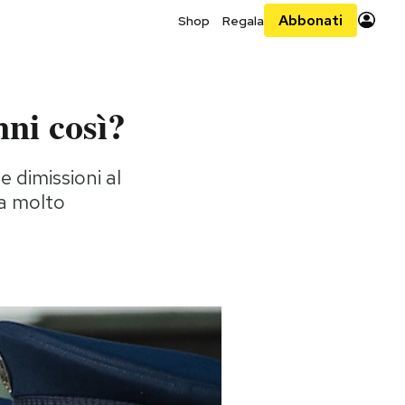
Abbonati
Shop
Regala
ni così?
e dimissioni al
na molto