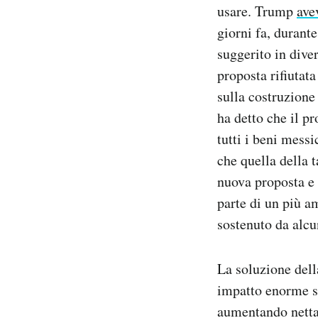
usare. Trump
ave
giorni fa, durant
suggerito in dive
proposta rifiutat
sulla costruzione
ha detto che il p
tutti i beni messi
che quella della 
nuova proposta e 
parte di un più a
sostenuto da alc
La soluzione dell
impatto enorme su
aumentando nettam