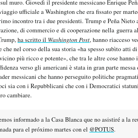
 sul muro. Giovedì il presidente messicano Enrique Peñ
 viaggio ufficiale a Washington che era fissato per mart
primo incontro tra i due presidenti. Trump e Peña Nieto
azione, di commercio e di cooperazione nella guerra al
 Trump,
ha scritto il
Washington Post
, hanno riacceso ve
 che nel corso della sua storia «ha spesso subìto atti d
vicino più ricco e potente», che tra le altre cose hanno 
ffidenza verso gli americani è stata in gran parte messa
ader messicani che hanno perseguito politiche pragmati
ci sia con i Repubblicani che con i Democratici statun
ero cambiare.
mos informado a la Casa Blanca que no asistiré a la re
mada para el próximo martes con el
@POTUS
.