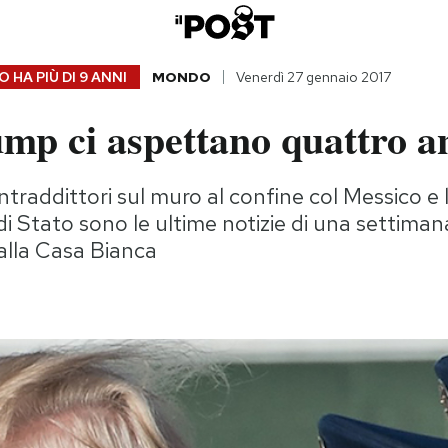
 HA PIÙ DI
9 ANNI
MONDO
Venerdì 27 gennaio 2017
mp ci aspettano quattro an
traddittori sul muro al confine col Messico e l
i Stato sono le ultime notizie di una settima
lla Casa Bianca