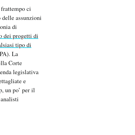
 frattempo ci
 delle assunzioni
onia di
o dei progetti di
siasi tipo di
EPA). La
lla Corte
enda legislativa
ttagliate e
, un po’ per il
 analisti