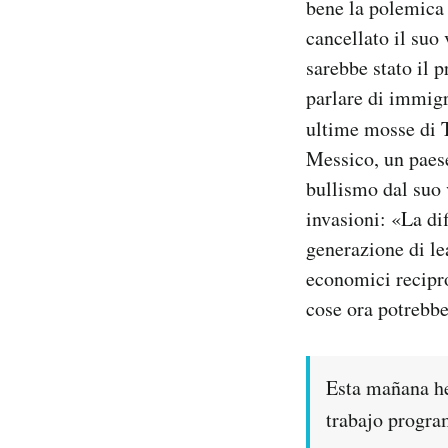
bene la polemica
cancellato il suo
sarebbe stato il 
parlare di immigr
ultime mosse di
Messico, un paese
bullismo dal suo 
invasioni: «La di
generazione di le
economici recipro
cose ora potrebb
Esta mañana he
trabajo progra