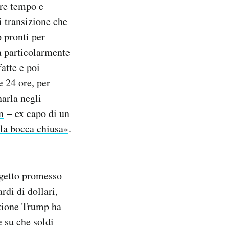
ere tempo e
i transizione che
o pronti per
ta particolarmente
fatte e poi
e 24 ore, per
narla negli
n
– ex capo di un
 la bocca chiusa»
.
ogetto promesso
rdi di dollari,
azione Trump ha
 su che soldi