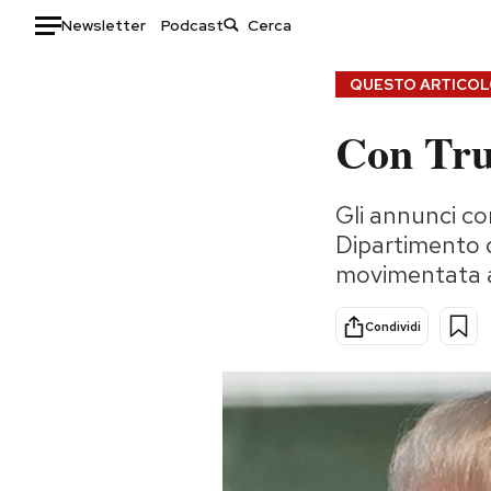
Newsletter
Podcast
Auto
QUESTO ARTICOLO
Con Tru
HOME
Italia
Moda
Gli annunci con
Mondo
Libri
Dipartimento d
Politica
Consumismi
movimentata a
Tecnologia
Storie/Idee
Internet
Ok Boomer!
Condividi
Scienza
Media
Cultura
Europa
Economia
Altrecose
Sport
Mondiali calcio 2026