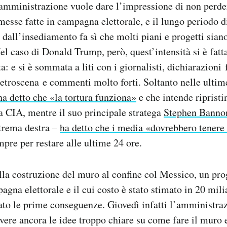
 amministrazione vuole dare l’impressione di non perd
esse fatte in campagna elettorale, e il lungo periodo d
 dall’insediamento fa sì che molti piani e progetti sian
Nel caso di Donald Trump, però, quest’intensità si è fat
: e si è sommata a liti con i giornalisti, dichiarazioni 
retroscena e commenti molto forti. Soltanto nelle ultim
a detto che «la tortura funziona»
e che intende ripristi
la CIA, mentre il suo principale stratega
Stephen Banno
strema destra –
ha detto che i media «dovrebbero tenere
mpre per restare alle ultime 24 ore.
lla costruzione del muro al confine col Messico, un pr
gna elettorale e il cui costo è stato stimato in 20 milia
ato le prime conseguenze. Giovedì infatti l’amministr
vere ancora le idee troppo chiare su come fare il muro e