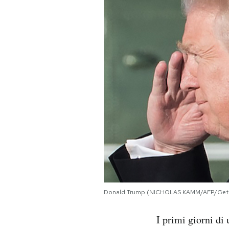
PODCAST
NEWSLETTER
I MIEI PREFERITI
SHOP
CALENDARIO
AREA PERSONALE
Donald Trump (NICHOLAS KAMM/AFP/Gett
Area Personale
I primi giorni di
Newsletter