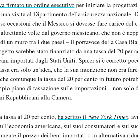
va firmato un ordine esecutivo
per iniziare la progettaz
e una visita al Dipartimento della sicurezza nazionale. 
rse occasioni che il Messico si dovesse fare carico del 
a altrettante volte dal governo messicano, che non è ne
 di un muro tra i due paesi – il portavoce della Casa Bi
rogetto sarebbe stato finanziato da una tassa del 20 per 
cani importati dagli Stati Uniti. Spicer si è corretto p
tassa era solo un’idea, che la sua intenzione non era fa
che comunque la tassa del 20 per cento in futuro potre
mpio piano di tassazione sulle importazioni – non solo 
uni Repubblicani alla Camera.
a tassa al 20 per cento,
ha scritto il
New York Times
, a
ll’economia americana, sui suoi consumatori e sui suoi
ente il prezzo dei beni importati o in alternativa riduc