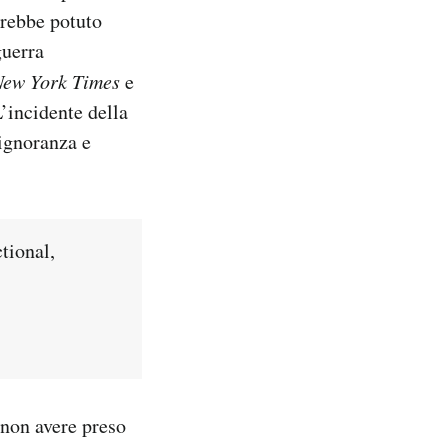
vrebbe potuto
guerra
New York Times
e
’incidente della
 ignoranza e
tional,
 non avere preso