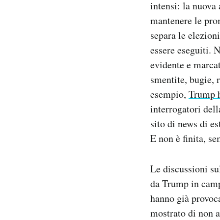
intensi: la nuova
Notifiche mobile
mantenere le prom
Regala il Post
separa le elezioni
Hai bisogno di aiuto?
Esci
essere eseguiti. 
evidente e marcata
smentite, bugie, 
esempio,
Trump h
interrogatori del
sito di news di e
E non è finita, se
Le discussioni su
da Trump in campa
hanno già provoc
mostrato di non a