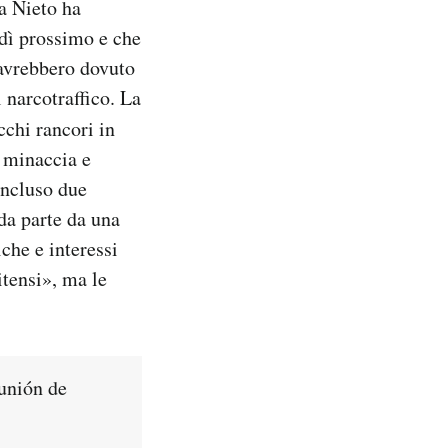
a Nieto ha
edì prossimo e che
 avrebbero dovuto
 narcotraffico. La
cchi rancori in
i minaccia e
incluso due
 da parte da una
che e interessi
itensi», ma le
unión de