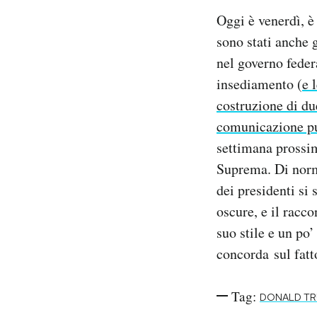
Oggi è venerdì, è
sono stati anche 
nel governo feder
insediamento (
e 
costruzione di du
comunicazione p
settimana prossim
Suprema. Di norma
dei presidenti si 
oscure, e il racc
suo stile e un po’
concorda sul fat
Tag:
DONALD T