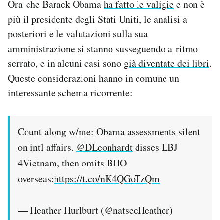
Ora che Barack Obama
ha fatto le valigie
e non è
Notifiche mobile
più il presidente degli Stati Uniti, le analisi a
Regala il Post
posteriori e le valutazioni sulla sua
Hai bisogno di aiuto?
Esci
amministrazione si stanno susseguendo a ritmo
serrato, e in alcuni casi sono
già diventate dei libri
.
Queste considerazioni hanno in comune un
interessante schema ricorrente:
Count along w/me: Obama assessments silent
on intl affairs.
@DLeonhardt
disses LBJ
4Vietnam, then omits BHO
overseas:
https://t.co/nK4QGoTzQm
— Heather Hurlburt (@natsecHeather)