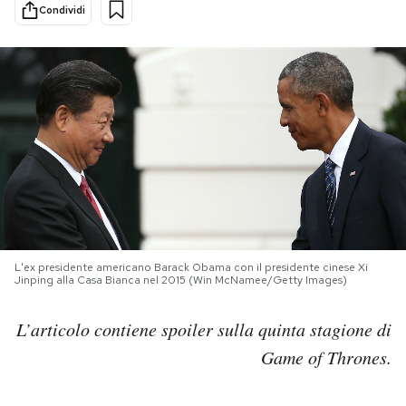
Condividi
PODCAST
NEWSLETTER
I MIEI PREFERITI
SHOP
L'ex presidente americano Barack Obama con il presidente cinese Xi
CALENDARIO
Jinping alla Casa Bianca nel 2015 (Win McNamee/Getty Images)
L’articolo contiene spoiler sulla quinta stagione di
AREA PERSONALE
Game of Thrones.
Area Personale
Newsletter