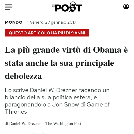
Auto
MONDO
Venerdì 27 gennaio 2017
QUESTO ARTICOLO HA PIÙ DI
9 ANNI
HOME
La più grande virtù di Obama è
Italia
Moda
stata anche la sua principale
Mondo
Libri
Politica
Consumismi
debolezza
Tecnologia
Storie/Idee
Internet
Ok Boomer!
Lo scrive Daniel W. Drezner facendo un
Scienza
Media
bilancio della sua politica estera, e
Cultura
Europa
paragonandolo a Jon Snow di Game of
Thrones
Economia
Altrecose
Sport
Mondiali calcio 2026
di
Daniel W. Drezner – The Washington Post