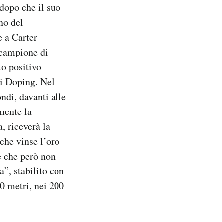
dopo che il suo
no del
e a Carter
 campione di
to positivo
i Doping. Nel
ndi, davanti alle
mente la
, riceverà la
che vinse l’oro
e che però non
a”, stabilito con
00 metri, nei 200