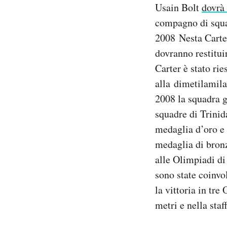
Usain Bolt
dovrà 
Notifiche mobile
compagno di squad
Regala il Post
Hai bisogno di aiuto?
2008 Nesta Carter
Esci
dovranno restitui
Carter è stato rie
alla dimetilamil
2008 la squadra g
squadre di Trinid
medaglia d’oro e 
medaglia di bronz
alle Olimpiadi di
sono state coinvol
la vittoria in tr
metri e nella staf