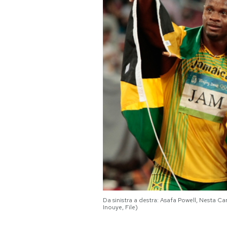
PODCAST
NEWSLETTER
I MIEI PREFERITI
SHOP
CALENDARIO
AREA PERSONALE
Da sinistra a destra: Asafa Powell, Nesta C
Inouye, File)
Area Personale
Newsletter