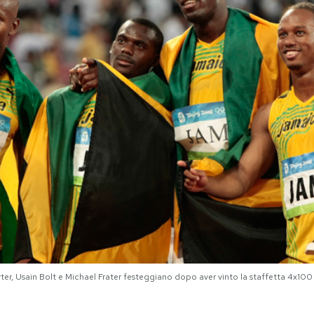
arter, Usain Bolt e Michael Frater festeggiano dopo aver vinto la staffetta 4x1