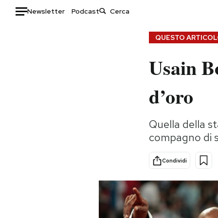
Newsletter
Podcast
Auto
QUESTO ARTICOLO
Usain Bo
HOME
Italia
Moda
d’oro
Mondo
Libri
Politica
Consumismi
Quella della s
Tecnologia
Storie/Idee
compagno di sq
Internet
Ok Boomer!
Scienza
Media
Condividi
Cultura
Europa
Economia
Altrecose
Sport
Mondiali calcio 2026