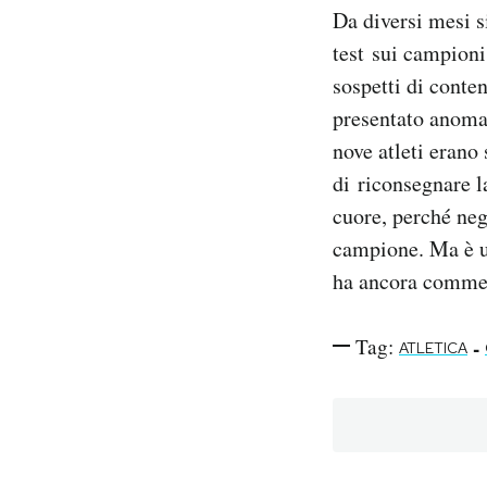
Da diversi mesi s
test sui campioni
sospetti di conte
presentato anomal
nove atleti erano 
di riconsegnare l
cuore, perché neg
campione. Ma è un
ha ancora comment
Tag:
-
ATLETICA