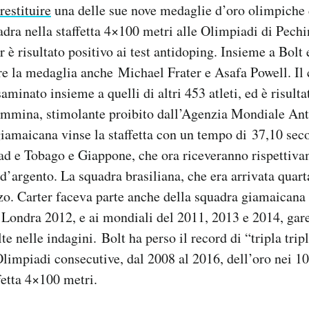
restituire
una delle sue nove medaglie d’oro olimpiche 
ra nella staffetta 4×100 metri alle Olimpiadi di Pechi
 è risultato positivo ai test antidoping. Insieme a Bolt 
re la medaglia anche Michael Frater e Asafa Powell. Il
saminato insieme a quelli di altri 453 atleti, ed è risulta
ammina, stimolante proibito dall’Agenzia Mondiale Ant
iamaicana vinse la staffetta con un tempo di 37,10 seco
ad e Tobago e Giappone, che ora riceveranno rispettiva
d’argento. La squadra brasiliana, che era arrivata quarta
o. Carter faceva parte anche della squadra giamaicana 
 Londra 2012, e ai mondiali del 2011, 2013 e 2014, gar
te nelle indagini. Bolt ha perso il record di “tripla tripl
e Olimpiadi consecutive, dal 2008 al 2016, dell’oro nei 1
fetta 4×100 metri.