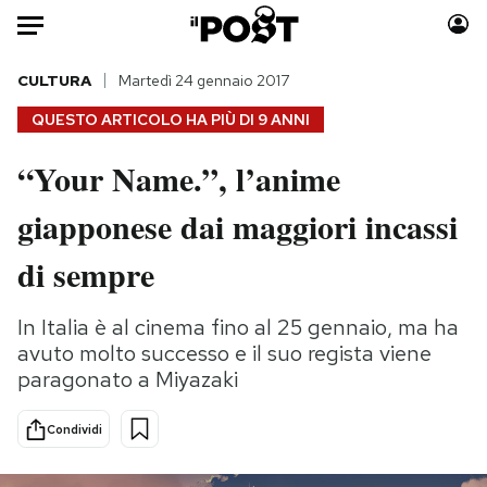
Auto
CULTURA
Martedì 24 gennaio 2017
QUESTO ARTICOLO HA PIÙ DI
9 ANNI
HOME
“Your Name.”, l’anime
Italia
Moda
giapponese dai maggiori incassi
Mondo
Libri
Politica
Consumismi
di sempre
Tecnologia
Storie/Idee
Internet
Ok Boomer!
In Italia è al cinema fino al 25 gennaio, ma ha
Scienza
Media
avuto molto successo e il suo regista viene
Cultura
Europa
paragonato a Miyazaki
Economia
Altrecose
Condividi
Sport
Mondiali calcio 2026