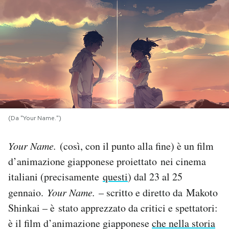
PODCAST
NEWSLETTER
I MIEI PREFERITI
(Da "Your Name.")
SHOP
Your Name.
(così, con il punto alla fine) è un film
CALENDARIO
d’animazione giapponese proiettato nei cinema
italiani (precisamente
questi
) dal 23 al 25
AREA PERSONALE
gennaio.
Your Name.
– scritto e diretto da Makoto
Shinkai – è stato apprezzato da critici e spettatori:
Area Personale
è il film d’animazione giapponese
che nella storia
Newsletter