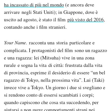
ha incassato di più nel mondo
(e ancora deve
Notifiche mobile
Regala il Post
arrivare negli Stati Uniti); in Giappone, dove è
Hai bisogno di aiuto?
uscito ad agosto, è stato il film
più visto del 2016
,
Esci
contando anche i film stranieri.
Your Name.
racconta una storia particolare e
complicata. I protagonisti del film
sono un ragazzo
e una ragazza: lei (Mitsuha) vive in una zona
rurale e sogna la vita di città: frustrata dalla vita
di provincia, esprime il desiderio di essere “un bel
ragazzo di Tokyo, nella prossima vita”. Lui (Taki)
invece vive a Tokyo. Un giorno i due si svegliano e
si rendono conto di essersi scambiati i corpi;
quando capiscono che cosa sta succedendo, per
aiutarsi a non avere comportamenti strani nei