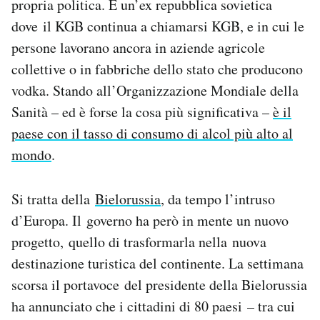
propria politica. È un’ex repubblica sovietica
Notifiche mobile
dove il KGB continua a chiamarsi KGB, e in cui le
Regala il Post
persone lavorano ancora in aziende agricole
Hai bisogno di aiuto?
collettive o in fabbriche dello stato che producono
Esci
vodka. Stando all’Organizzazione Mondiale della
Sanità – ed è forse la cosa più significativa –
è il
paese con il tasso di consumo di alcol più alto al
mondo
.
Si tratta della
Bielorussia
, da tempo l’intruso
d’Europa. Il governo ha però in mente un nuovo
progetto, quello di trasformarla nella nuova
destinazione turistica del continente. La settimana
scorsa il portavoce del presidente della Bielorussia
ha annunciato che i cittadini di 80 paesi – tra cui