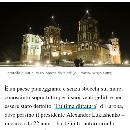
PODCAST
NEWSLETTER
I MIEI PREFERITI
SHOP
Il castello di Mir, a 95 chilometri da Minsk (AP Photo/Sergei Grits)
È un paese pianeggiante e senza sbocchi sul mare,
CALENDARIO
conosciuto soprattutto per i suoi venti gelidi e per
essere stato definito “
l’ultima dittatura
” d’Europa,
AREA PERSONALE
dove persino il presidente Alexander Lukashenko –
Area Personale
in carica da 22 anni – ha definito autoritaria la
Newsletter