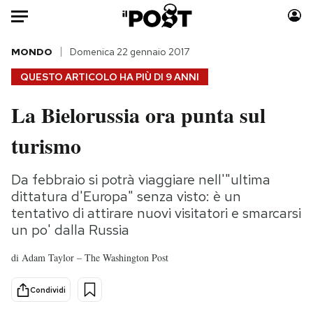
Auto
MONDO
Domenica 22 gennaio 2017
QUESTO ARTICOLO HA PIÙ DI
9 ANNI
HOME
La Bielorussia ora punta sul
Italia
Moda
turismo
Mondo
Libri
Politica
Consumismi
Da febbraio si potrà viaggiare nell'"ultima
Tecnologia
Storie/Idee
dittatura d'Europa" senza visto: è un
Internet
Ok Boomer!
tentativo di attirare nuovi visitatori e smarcarsi
Scienza
Media
un po' dalla Russia
Cultura
Europa
di
Adam Taylor – The Washington Post
Economia
Altrecose
Sport
Mondiali calcio 2026
Condividi