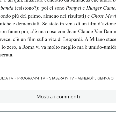
abanda
(esistono?);
poi ci sono
Pompei
e
Hunger Gam
econdo più del primo, almeno nei risultati) e
Ghost Movi
miche e demenziali. Se siete in vena di un film d’azion
 non fanno più, c’è una cosa con Jean-Claude Van Damm
vece, c’è un film sulla vita di Leopardi. A Milano stas
 lo zero, a Roma vi va molto meglio ma è umido-umido,
serata.
-
-
-
UIDA TV
PROGRAMMI TV
STASERA IN TV
VENERDÌ 13 GENNAIO
Mostra i commenti