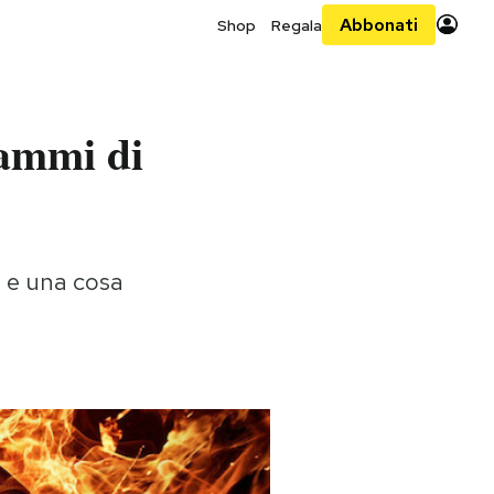
Abbonati
Shop
Regala
rammi di
a, e una cosa