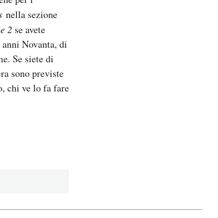
es
nella sezione
e 2
se avete
e anni Novanta, di
e. Se siete di
era sono previste
 chi ve lo fa fare