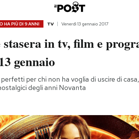
 HA PIÙ DI
9 ANNI
TV
Venerdì 13 gennaio 2017
 stasera in tv, film e prog
13 gennaio
 perfetti per chi non ha voglia di uscire di cas
 nostalgici degli anni Novanta