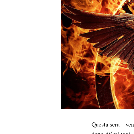
PODCAST
NEWSLETTER
I MIEI PREFERITI
SHOP
CALENDARIO
AREA PERSONALE
Questa sera – ven
Area Personale
Newsletter
dopo
Affari tuoi,