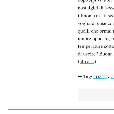
Notifiche mobile
nostalgici di
Sar
Regala il Post
filmoni (ok, il s
Hai bisogno di aiuto?
voglia di cose co
Esci
quelli che ormai
umore opposto, in
temperature sotto
di uscire? Buona 
(altro…)
Tag:
-
FILM TV
G