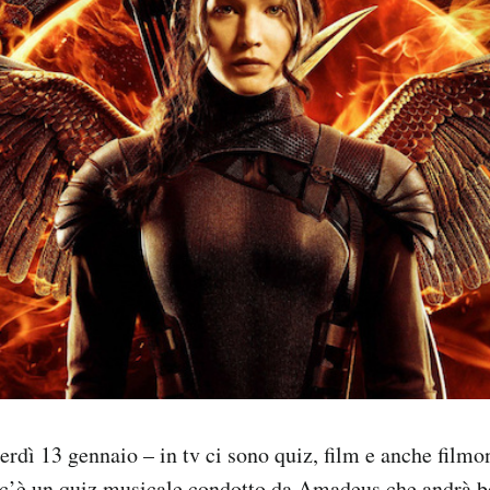
erdì 13 gennaio – in tv ci sono quiz, film e anche filmo
c’è un quiz musicale condotto da Amadeus che andrà b