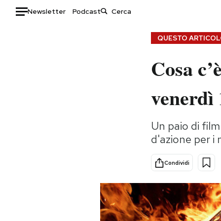
Newsletter
Podcast
Auto
QUESTO ARTICOLO
Cosa c’è
HOME
Italia
Moda
venerdì 
Mondo
Libri
Politica
Consumismi
Un paio di film
Tecnologia
Storie/Idee
d'azione per i
Internet
Ok Boomer!
Scienza
Media
Condividi
Cultura
Europa
Economia
Altrecose
Sport
Mondiali calcio 2026