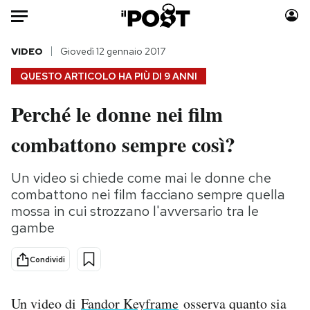
Auto
VIDEO
Giovedì 12 gennaio 2017
QUESTO ARTICOLO HA PIÙ DI
9 ANNI
HOME
Perché le donne nei film
Italia
Moda
combattono sempre così?
Mondo
Libri
Politica
Consumismi
Un video si chiede come mai le donne che
Tecnologia
Storie/Idee
combattono nei film facciano sempre quella
Internet
Ok Boomer!
mossa in cui strozzano l'avversario tra le
Scienza
Media
gambe
Cultura
Europa
Economia
Altrecose
Condividi
Sport
Mondiali calcio 2026
Un video di
Fandor Keyframe
osserva quanto sia