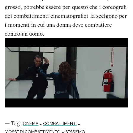
Notifiche mobile
grosso, potrebbe essere per questo che i coreografi
Regala il Post
dei combattimenti cinematografici la scelgono per
Hai bisogno di aiuto?
i momenti in cui una donna deve combattere
Esci
contro un uomo.
Tag:
-
-
CINEMA
COMBATTIMENTI
-
MOSSE DI COMBATTIMENTO
SESSISMO