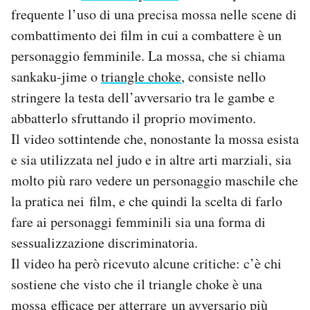
frequente l’uso di una precisa mossa nelle scene di
PODCAST
combattimento dei film in cui a combattere è un
personaggio femminile. La mossa, che si chiama
NEWSLETTER
sankaku-jime o
triangle choke
, consiste nello
stringere la testa dell’avversario tra le gambe e
abbatterlo sfruttando il proprio movimento.
I MIEI PREFERITI
Il video sottintende che, nonostante la mossa esista
e sia utilizzata nel judo e in altre arti marziali, sia
SHOP
molto più raro vedere un personaggio maschile che
la pratica nei film, e che quindi la scelta di farlo
CALENDARIO
fare ai personaggi femminili sia una forma di
sessualizzazione discriminatoria.
AREA PERSONALE
Il video ha però ricevuto alcune critiche: c’è chi
sostiene che visto che il triangle choke è una
Area Personale
mossa efficace per atterrare un avversario più
Newsletter