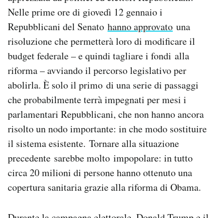
Notifiche mobile
Nelle prime ore di giovedì 12 gennaio i
Regala il Post
Repubblicani del Senato
hanno approvato
una
Hai bisogno di aiuto?
risoluzione che permetterà loro di modificare il
Esci
budget federale – e quindi tagliare i fondi alla
riforma – avviando il percorso legislativo per
abolirla. È solo il primo di una serie di passaggi
che probabilmente terrà impegnati per mesi i
parlamentari Repubblicani, che non hanno ancora
risolto un nodo importante: in che modo sostituire
il sistema esistente. Tornare alla situazione
precedente sarebbe molto impopolare: in tutto
circa 20 milioni di persone hanno ottenuto una
copertura sanitaria grazie alla riforma di Obama.
Durante la campagna elettorale, Donald Trump e il