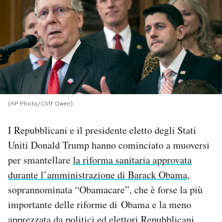
PODCAST
NEWSLETTER
I MIEI PREFERITI
(AP Photo/Cliff Owen)
SHOP
I Repubblicani e il presidente eletto degli Stati
Uniti Donald Trump hanno cominciato a muoversi
CALENDARIO
per smantellare
la riforma sanitaria approvata
durante l’amministrazione di Barack Obama
,
AREA PERSONALE
soprannominata “Obamacare”, che è forse la più
importante delle riforme di Obama e la meno
Area Personale
Newsletter
apprezzata da politici ed elettori Repubblicani.