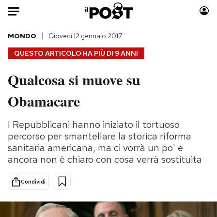
Auto
MONDO
Giovedì 12 gennaio 2017
QUESTO ARTICOLO HA PIÙ DI
9 ANNI
HOME
Qualcosa si muove su
Italia
Moda
Obamacare
Mondo
Libri
Politica
Consumismi
I Repubblicani hanno iniziato il tortuoso
Tecnologia
Storie/Idee
percorso per smantellare la storica riforma
Internet
Ok Boomer!
sanitaria americana, ma ci vorrà un po' e
Scienza
Media
ancora non è chiaro con cosa verrà sostituita
Cultura
Europa
Economia
Altrecose
Condividi
Sport
Mondiali calcio 2026