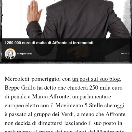
PODCAST
NEWSLETTER
I MIEI PREFERITI
SHOP
Mercoledì pomeriggio, con
un post sul suo blog
,
Beppe Grillo ha detto che chiederà 250 mila euro
CALENDARIO
di penale a Marco Affronte, un parlamentare
europeo eletto con il Movimento 5 Stelle che oggi
AREA PERSONALE
è passato al gruppo dei Verdi, a meno che Affronte
Area Personale
non decida di dimettersi lasciando il suo posto in
Newsletter
parlamento al primo dei non eletti del Movimento.