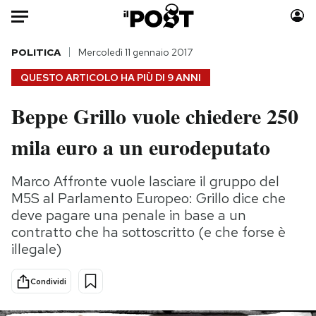
Auto
POLITICA
Mercoledì 11 gennaio 2017
QUESTO ARTICOLO HA PIÙ DI
9 ANNI
HOME
Beppe Grillo vuole chiedere 250
Italia
Moda
mila euro a un eurodeputato
Mondo
Libri
Politica
Consumismi
Marco Affronte vuole lasciare il gruppo del
Tecnologia
Storie/Idee
M5S al Parlamento Europeo: Grillo dice che
Internet
Ok Boomer!
deve pagare una penale in base a un
Scienza
Media
contratto che ha sottoscritto (e che forse è
Cultura
Europa
illegale)
Economia
Altrecose
Sport
Mondiali calcio 2026
Condividi