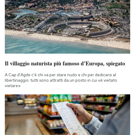
Il villaggio naturista più famoso d’Europa, spiegato
A Cap d'Agde c'è chi va per stare nudo e chi per dedicarsi al
libertinaggio: tutti sono attratti da un posto in cui «è vietato
vietare»