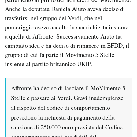
Notifiche mobile
Anche la deputata Daniela Aiuto aveva deciso di
Regala il Post
trasferirsi nel gruppo dei Verdi, che nel
Hai bisogno di aiuto?
pomeriggio aveva accolto la sua richiesta insieme
Esci
a quella di Affronte. Successivamente Aiuto ha
cambiato idea e ha deciso di rimanere in EFDD, il
gruppo di cui fa parte il Movimento 5 Stelle
insieme al partito britannico UKIP.
Affronte ha deciso di lasciare il MoVimento 5
Stelle e passare ai Verdi. Gravi inadempienze
al rispetto del codice di comportamento
prevedono la richiesta di pagamento della
sanzione di 250.000 euro prevista dal Codice
comportamento per i candidati del