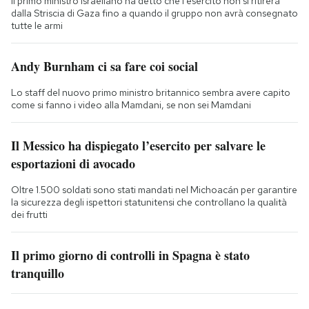
Il primo ministro israeliano ha detto che l'esercito non si ritirerà
dalla Striscia di Gaza fino a quando il gruppo non avrà consegnato
tutte le armi
Andy Burnham ci sa fare coi social
Lo staff del nuovo primo ministro britannico sembra avere capito
come si fanno i video alla Mamdani, se non sei Mamdani
Il Messico ha dispiegato l’esercito per salvare le
esportazioni di avocado
Oltre 1.500 soldati sono stati mandati nel Michoacán per garantire
la sicurezza degli ispettori statunitensi che controllano la qualità
dei frutti
Il primo giorno di controlli in Spagna è stato
tranquillo