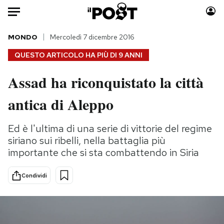
Auto
MONDO
Mercoledì 7 dicembre 2016
QUESTO ARTICOLO HA PIÙ DI
9 ANNI
HOME
Assad ha riconquistato la città
Italia
Moda
antica di Aleppo
Mondo
Libri
Politica
Consumismi
Ed è l'ultima di una serie di vittorie del regime
Tecnologia
Storie/Idee
siriano sui ribelli, nella battaglia più
Internet
Ok Boomer!
importante che si sta combattendo in Siria
Scienza
Media
Cultura
Europa
Condividi
Economia
Altrecose
Sport
Mondiali calcio 2026