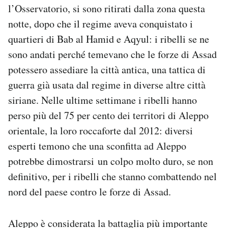
l’Osservatorio, si sono ritirati dalla zona questa
Notifiche mobile
Regala il Post
notte, dopo che il regime aveva conquistato i
Hai bisogno di aiuto?
quartieri di Bab al Hamid e Aqyul: i ribelli se ne
Esci
sono andati perché temevano che le forze di Assad
potessero assediare la città antica, una tattica di
guerra già usata dal regime in diverse altre città
siriane. Nelle ultime settimane i ribelli hanno
perso più del 75 per cento dei territori di Aleppo
orientale, la loro roccaforte dal 2012: diversi
esperti temono che una sconfitta ad Aleppo
potrebbe dimostrarsi un colpo molto duro, se non
definitivo, per i ribelli che stanno combattendo nel
nord del paese contro le forze di Assad.
Aleppo è considerata la battaglia più importante