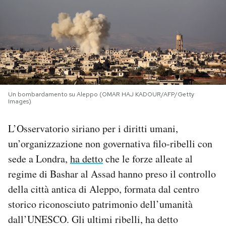
PODCAST
NEWSLETTER
I MIEI PREFERITI
Un bombardamento su Aleppo (OMAR HAJ KADOUR/AFP/Getty
Images)
SHOP
L’Osservatorio siriano per i diritti umani,
un’organizzazione non governativa filo-ribelli con
CALENDARIO
sede a Londra,
ha detto
che le forze alleate al
regime di Bashar al Assad hanno preso il controllo
AREA PERSONALE
della città antica di Aleppo, formata dal centro
storico riconosciuto patrimonio dell’umanità
Area Personale
dall’UNESCO. Gli ultimi ribelli, ha detto
Newsletter