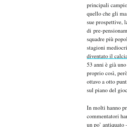
principali campio
Notifiche mobile
Regala il Post
quello che gli ma
Hai bisogno di aiuto?
sue prospettive, 
Esci
di pre-pensioname
squadre più popol
stagioni mediocri
diventato il calc
53 anni è già uno
proprio così, per
ottavo a otto punt
sul piano del gio
In molti hanno pr
commentatori han
un po’ antiquato –