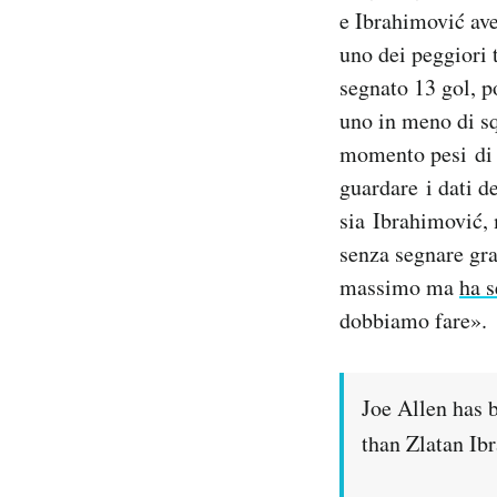
e Ibrahimović av
uno dei peggiori t
segnato 13 gol, p
uno in meno di s
momento pesi di p
guardare i dati d
sia Ibrahimović, 
senza segnare gr
massimo ma
ha 
dobbiamo fare».
Joe Allen has 
than Zlatan Ib