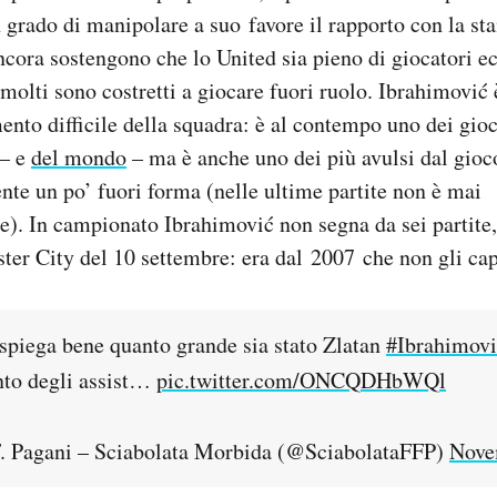
n grado di manipolare a suo favore il rapporto con la 
ancora sostengono che lo United sia pieno di giocatori e
 molti sono costretti a giocare fuori ruolo. Ibrahimović 
to difficile della squadra: è al contempo uno dei gioca
 – e
del mondo
– ma è anche uno dei più avulsi dal gioc
ente un po’ fuori forma (nelle ultime partite non è mai
e). In campionato Ibrahimović non segna da sei partite,
ter City del 10 settembre: era dal 2007 che non gli cap
 spiega bene quanto grande sia stato Zlatan
#Ibrahimovi
nto degli assist…
pic.twitter.com/ONCQDHbWQl
. Pagani – Sciabolata Morbida (@SciabolataFFP)
Nove