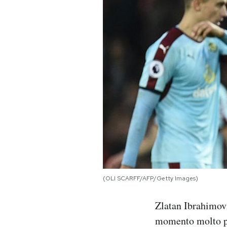
PODCAST
NEWSLETTER
I MIEI PREFERITI
SHOP
CALENDARIO
(OLI SCARFF/AFP/Getty Images)
AREA PERSONALE
Zlatan Ibrahimovi
Area Personale
momento molto par
Newsletter