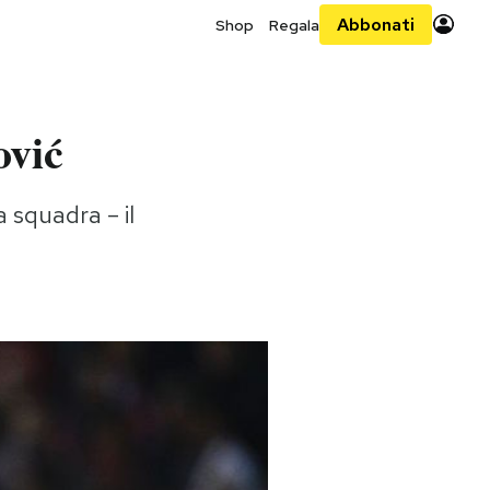
Abbonati
Shop
Regala
ović
 squadra – il