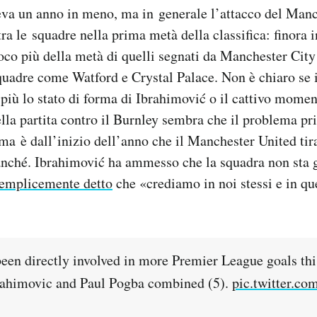
eva un anno in meno, ma in generale l’attacco del Manc
ra le squadre nella prima metà della classifica: finora i
oco più della metà di quelli segnati da Manchester City
quadre come Watford e Crystal Palace. Non è chiaro se 
iù lo stato di forma di Ibrahimović o il cattivo momen
ella partita contro il Burnley sembra che il problema pr
ma è dall’inizio dell’anno che il Manchester United tir
anché. Ibrahimović ha ammesso che la squadra non sta 
semplicemente detto
che «crediamo in noi stessi e in qu
been directly involved in more Premier League goals thi
rahimovic and Paul Pogba combined (5).
pic.twitter.