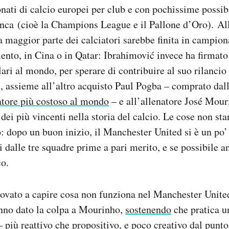
nati di calcio europei per club e con pochissime possibi
nca (cioè la Champions League e il Pallone d’Oro). All
la maggior parte dei calciatori sarebbe finita in campio
nto, in Cina o in Qatar: Ibrahimović invece ha firmato
ari al mondo, per sperare di contribuire al suo rilancio
, assieme all’altro acquisto Paul Pogba – comprato dal
iatore più costoso al mondo
– e all’allenatore José Mouri
 dei più vincenti nella storia del calcio. Le cose non s
ò: dopo un buon inizio, il Manchester United si è un po’ 
i dalle tre squadre prime a pari merito, e se possibile 
co.
ovato a capire cosa non funziona nel Manchester United
no dato la colpa a Mourinho,
sostenendo
che pratica un
 più reattivo che propositivo, e poco creativo dal punto 