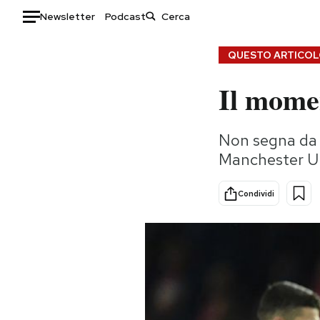
Newsletter
Podcast
Auto
QUESTO ARTICOLO
Il mome
HOME
Italia
Moda
Non segna da q
Mondo
Libri
Manchester Un
Politica
Consumismi
Tecnologia
Storie/Idee
Condividi
Internet
Ok Boomer!
Scienza
Media
Cultura
Europa
Economia
Altrecose
Sport
Mondiali calcio 2026