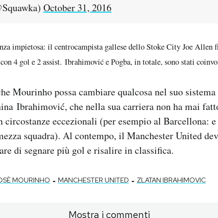
@Squawka)
October 31, 2016
nza impietosa: il centrocampista gallese dello Stoke City Joe Allen f
, con 4 gol e 2 assist. Ibrahimović e Pogba, in totale, sono stati coinvol
 che Mourinho possa cambiare qualcosa nel suo sistema 
na Ibrahimović, che nella sua carriera non ha mai fatto
n circostanze eccezionali (per esempio al Barcellona: e f
mezza squadra). Al contempo, il Manchester United dev
re di segnare più gol e risalire in classifica.
-
-
OSÈ MOURINHO
MANCHESTER UNITED
ZLATAN IBRAHIMOVIC
Mostra i commenti