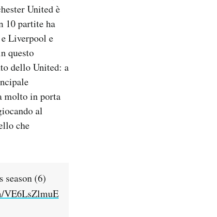
hester United è
n 10 partite ha
 e Liverpool e
in questo
to dello United: a
incipale
a molto in porta
giocando al
ello che
s season (6)
com/VE6LsZlmuE