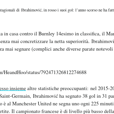
stagionali di Ibrahimović, in rosso i suoi gol: l’anno scorso ne ha fatt
ta in casa contro il Burnley 14esimo in classifica, il M
nza mai concretizzare la netta superiorità. Ibrahimovi
nza mai segnare (complici anche diverse parate notevoli
.com/HeandHoo/status/792471326812274688
esso insieme
altre statistiche preoccupanti: nel 2015-2
 Saint-Germain, Ibrahimović ha segnato 38 gol in 31 par
o è al Manchester United ne segna uno ogni 225 minuti,
artite. Il campionato francese è di livello più basso del