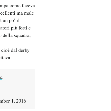
stampa come faceva
ccellenti ma male
è un po’ il
tori più forti e
o della squadra,
 cioè dal derby
itava.
c
.
mber 1, 2016