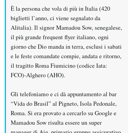
Notifiche mobile
È la persona che vola di più in Italia (420
Regala il Post
biglietti l’anno, ci viene segnalato da
Hai bisogno di aiuto?
Alitalia). Il signor Mamadou Sow, senegalese,
Esci
il più grande frequent flyer italiano, ogni
giorno che Dio manda in terra, esclusi i sabati
e le feste comandate compie, andata e ritorno,
il tragitto Roma Fiumicino (codice Iata:
FCO)-Alghero (AHO).
Gli telefoniamo e ci dà appuntamento al bar
“Vida do Brasil” al Pigneto, Isola Pedonale,
Roma. Si era provato a cercarlo su Google e
Mamadou Sow risulta essere un super
manager di Aig, primario gruppo assicurativo