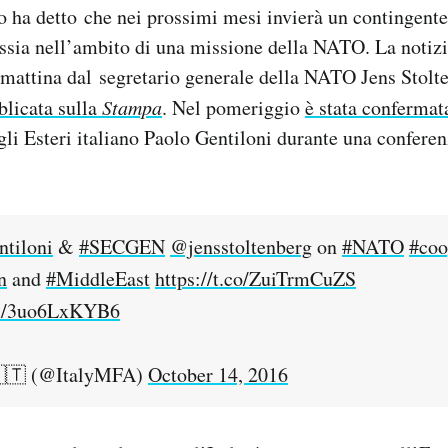
no ha detto che nei prossimi mesi invierà un contingente 
ssia nell’ambito di una missione della NATO. La notizi
 mattina dal segretario generale della NATO Jens Stolt
blicata sulla
Stampa
. Nel pomeriggio
è stata confermat
gli Esteri italiano Paolo Gentiloni durante una confere
tiloni
&
#SECGEN
@jensstoltenberg
on
#NATO
#coo
n
and
#MiddleEast
https://t.co/ZuiTrmCuZS
om/3uo6LxKYB6
🇮🇹 (@ItalyMFA)
October 14, 2016