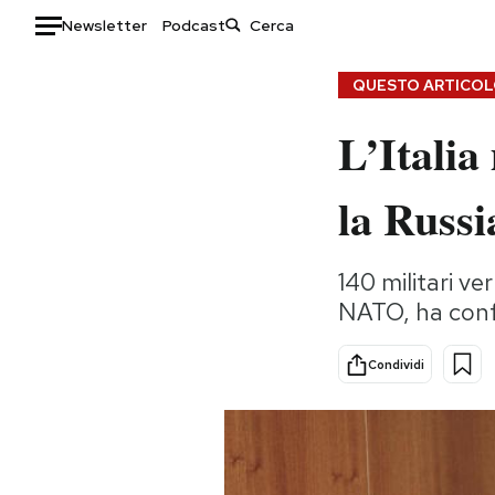
Newsletter
Podcast
Auto
QUESTO ARTICOLO
L’Italia
HOME
Italia
Moda
la Russi
Mondo
Libri
Politica
Consumismi
140 militari v
Tecnologia
Storie/Idee
NATO, ha confe
Internet
Ok Boomer!
Scienza
Media
Condividi
Cultura
Europa
Economia
Altrecose
Sport
Mondiali calcio 2026