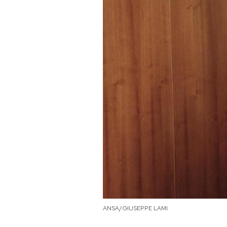
PODCAST
NEWSLETTER
I MIEI PREFERITI
SHOP
CALENDARIO
AREA PERSONALE
Area Personale
ANSA/GIUSEPPE LAMI
Newsletter