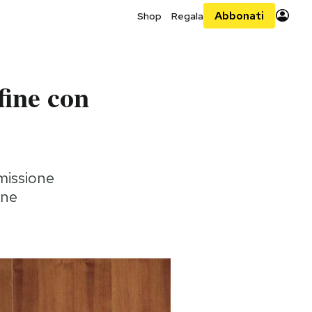
Abbonati
Shop
Regala
fine con
 missione
ene