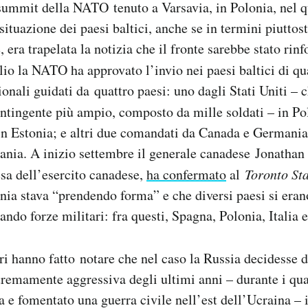
 summit della NATO tenuto a Varsavia, in Polonia, nel 
situazione dei paesi baltici, anche se in termini piuttos
 era trapelata la notizia che il fronte sarebbe stato rin
lio la NATO ha approvato l’invio nei paesi baltici di qu
onali guidati da quattro paesi: uno dagli Stati Uniti – 
ontingente più ampio, composto da mille soldati – in Pol
in Estonia; e altri due comandati da Canada e Germania
uania. A inizio settembre il generale canadese Jonathan
esa dell’esercito canadese,
ha confermato
al
Toronto St
nia stava “prendendo forma” e che diversi paesi si erano
ando forze militari: fra questi, Spagna, Polonia, Italia 
ri hanno fatto notare che nel caso la Russia decidesse d
stremamente aggressiva degli ultimi anni – durante i qua
 e fomentato una guerra civile nell’est dell’Ucraina – i