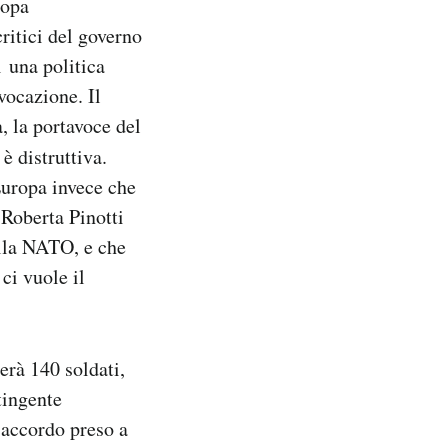
ropa
ritici del governo
 una politica
vocazione. Il
, la portavoce del
è distruttiva.
Europa invece che
 Roberta Pinotti
della NATO, e che
ci vuole il
erà 140 soldati,
tingente
n accordo preso a