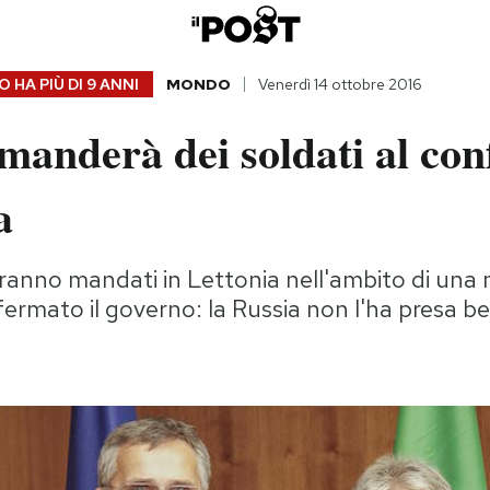
 HA PIÙ DI
9 ANNI
MONDO
Venerdì 14 ottobre 2016
 manderà dei soldati al con
a
erranno mandati in Lettonia nell'ambito di una
rmato il governo: la Russia non l'ha presa b