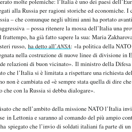
erato molte polemiche: l’Italia è uno dei paesi dell’Eu
egati alla Russia per ragioni storiche ed economiche. I c
sia – che comunque negli ultimi anni ha portato avanti
 aggressiva – possa ritenere la mossa dell’Italia una pro
l frattempo, ha già fatto sapere la sua: Maria Zakharova
steri russo,
ha detto all’
ANSA
: «la politica della NATO 
gnata nella costruzione di nuove linee di divisione in 
ide relazioni di buon vicinato». Il ministro della Difesa
to che l’Italia si è limitata a rispettare una richiesta 
rno non è cambiata ed «è sempre stata quella di dire che 
 che con la Russia si debba dialogare».
isato che nell’ambito della missione NATO l’Italia invi
ase in Lettonia e saranno al comando del più ampio con
ha spiegato che l’invio di soldati italiani fa parte di u