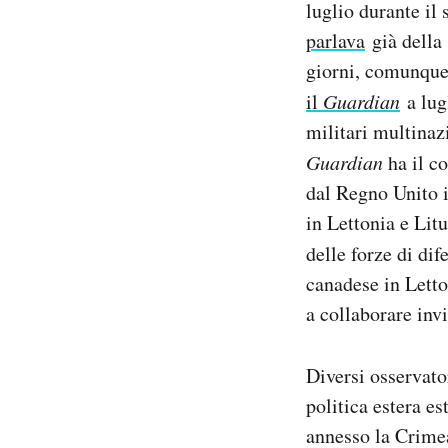
luglio durante il
parlava
già della 
giorni, comunque,
il
Guardian
a lug
militari multinazi
Guardian
ha il c
dal Regno Unito 
in Lettonia e Lit
delle forze di dif
canadese in Letto
a collaborare invi
Diversi osservato
politica estera e
annesso la Crimea