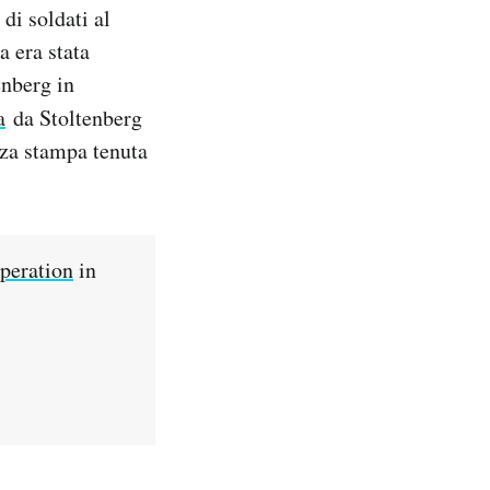
di soldati al
a era stata
enberg in
a
da Stoltenberg
nza stampa tenuta
peration
in