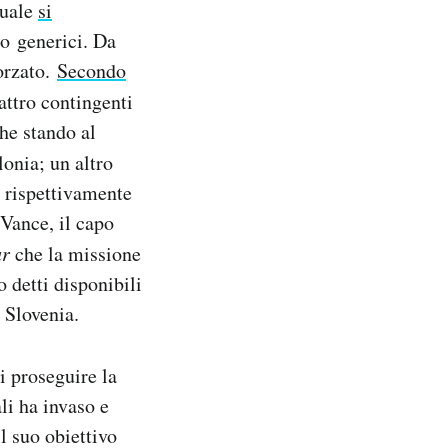
quale
si
to generici. Da
forzato.
Secondo
attro contingenti
che stando al
onia; un altro
 rispettivamente
 Vance, il capo
ar
che la missione
 detti disponibili
e Slovenia.
i proseguire la
li ha invaso e
l suo obiettivo