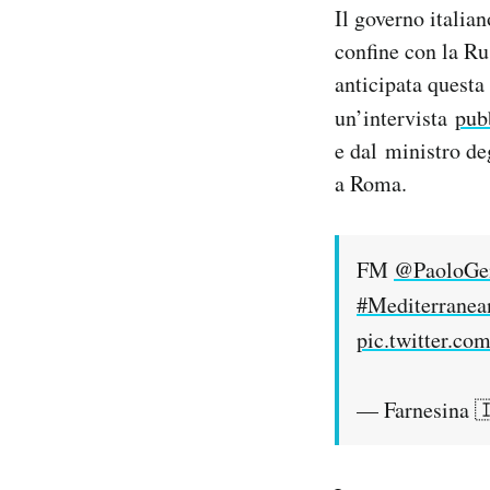
Il governo italia
Notifiche mobile
Regala il Post
confine con la Ru
Hai bisogno di aiuto?
anticipata questa
Esci
un’intervista
pub
e dal ministro de
a Roma.
FM
@PaoloGen
#Mediterranea
pic.twitter.c
— Farnesina 