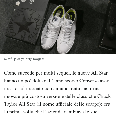
PODCAST
NEWSLETTER
I MIEI PREFERITI
(Jeff Spicer/Getty Images)
SHOP
Come succede per molti sequel, le nuove All Star
CALENDARIO
hanno un po’ deluso. L’anno scorso Converse aveva
messo sul mercato con annunci entusiasti una
nuova e più costosa versione delle classiche Chuck
AREA PERSONALE
Taylor All Star (il nome ufficiale delle scarpe): era
Area Personale
la prima volta che l’azienda cambiava le sue
Newsletter