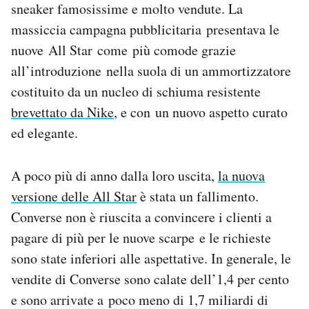
sneaker famosissime e molto vendute. La
Notifiche mobile
massiccia campagna pubblicitaria presentava le
Regala il Post
Hai bisogno di aiuto?
nuove All Star come più comode grazie
Esci
all’introduzione nella suola di un ammortizzatore
costituito da un nucleo di schiuma resistente
brevettato da Nike
, e con un nuovo aspetto curato
ed elegante.
A poco più di anno dalla loro uscita,
la nuova
versione delle All Star
è stata un fallimento.
Converse non è riuscita a convincere i clienti a
pagare di più per le nuove scarpe e le richieste
sono state inferiori alle aspettative. In generale, le
vendite di Converse sono calate dell’1,4 per cento
e sono arrivate a poco meno di 1,7 miliardi di