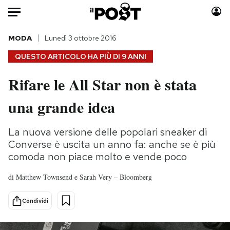
Auto
MODA
Lunedì 3 ottobre 2016
QUESTO ARTICOLO HA PIÙ DI
9 ANNI
HOME
Rifare le All Star non è stata
Italia
Moda
una grande idea
Mondo
Libri
Politica
Consumismi
La nuova versione delle popolari sneaker di
Tecnologia
Storie/Idee
Converse è uscita un anno fa: anche se è più
Internet
Ok Boomer!
comoda non piace molto e vende poco
Scienza
Media
Cultura
Europa
di
Matthew Townsend e Sarah Very – Bloomberg
Economia
Altrecose
Condividi
Sport
Mondiali calcio 2026