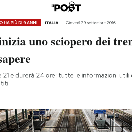
 HA PIÙ DI
9 ANNI
ITALIA
Giovedì 29 settembre 2016
inizia uno sciopero dei tren
sapere
21 e durerà 24 ore: tutte le informazioni utili e
iti