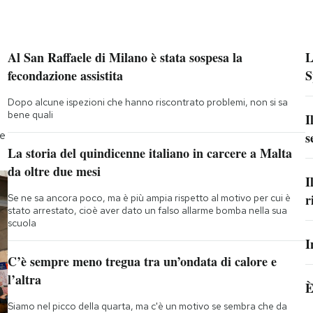
Al San Raffaele di Milano è stata sospesa la
L
fecondazione assistita
S
Dopo alcune ispezioni che hanno riscontrato problemi, non si sa
bene quali
I
he
s
La storia del quindicenne italiano in carcere a Malta
da oltre due mesi
I
r
Se ne sa ancora poco, ma è più ampia rispetto al motivo per cui è
stato arrestato, cioè aver dato un falso allarme bomba nella sua
scuola
I
C’è sempre meno tregua tra un’ondata di calore e
l’altra
È
Siamo nel picco della quarta, ma c'è un motivo se sembra che da