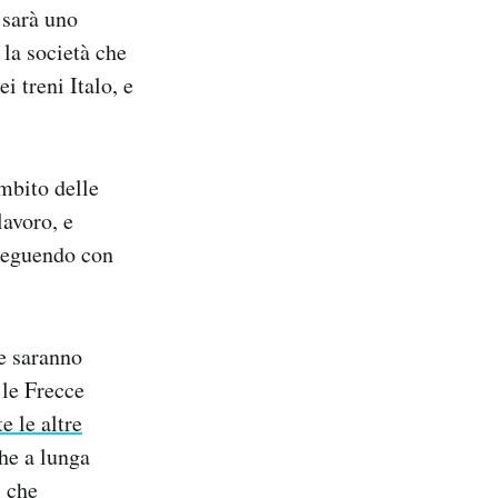
 sarà uno
 la società che
i treni Italo, e
mbito delle
lavoro, e
seguendo con
he saranno
 le Frecce
te le altre
che a lunga
i che