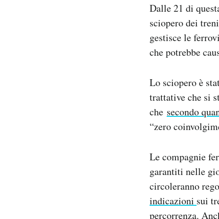
Dalle 21 di quest
Notifiche mobile
Regala il Post
sciopero dei treni
Hai bisogno di aiuto?
gestisce le ferrov
Esci
che potrebbe causa
Lo sciopero è sta
trattative che si 
che
secondo quan
“zero coinvolgime
Le compagnie ferr
garantiti nelle g
circoleranno rego
indicazioni
sui t
percorrenza. Anch