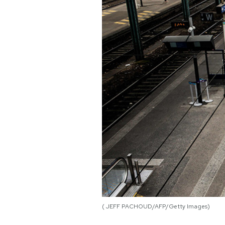
PODCAST
NEWSLETTER
I MIEI PREFERITI
SHOP
CALENDARIO
AREA PERSONALE
Area Personale
( JEFF PACHOUD/AFP/Getty Images)
Newsletter