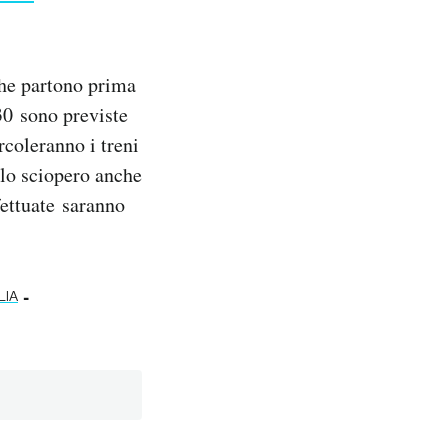
che partono prima
 30 sono previste
ircoleranno i treni
llo sciopero anche
fettuate saranno
-
LIA