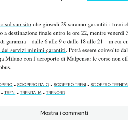
to sul suo sito
che giovedì 29 saranno garantiti i treni 
no a destinazione finale entro le ore 22, mentre venerdì
di garanzia – dalle 6 alle 9 e dalle 18 alle 21 – in cui c
a dei servizi minimi garantiti
. Potrà essere coinvolto da
ega Milano con l’aeroporto di Malpensa: le corse non ef
tobus.
-
-
-
OPERO
SCIOPERO ITALO
SCIOPERO TRENI
SCIOPERO TRENITA
-
-
-
TRENI
TRENITALIA
TRENORD
Mostra i commenti