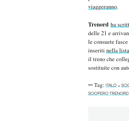
viaggeranno
.
Trenord
ha scrit
delle 21 e arriva
le consuete fasce 
inseriti
nella list
il treno che coll
sostituite con au
Tag:
-
ITALO
SCI
SCIOPERO TRENORD