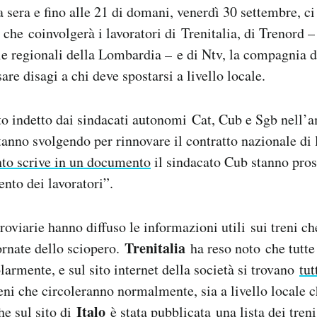
a sera e fino alle 21 di domani, venerdì 30 settembre, ci
 che coinvolgerà i lavoratori di Trenitalia, di Trenord –
ie regionali della Lombardia – e di Ntv, la compagnia de
re disagi a chi deve spostarsi a livello locale.
to indetto dai sindacati autonomi Cat, Cub e Sgb nell’a
stanno svolgendo per rinnovare il contratto nazionale di 
to scrive in un documento
il sindacato Cub stanno pro
nto dei lavoratori”.
oviarie hanno diffuso le informazioni utili sui treni c
Trenitalia
iornate dello sciopero.
ha reso noto che tutte
larmente, e sul sito internet della società si trovano
tut
reni che circoleranno normalmente, sia a livello locale 
Italo
e sul sito di
è stata pubblicata
una lista dei tren