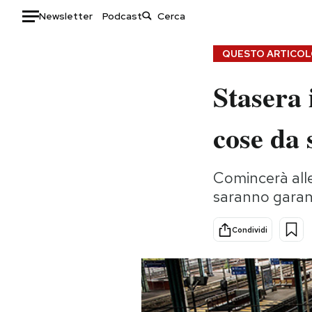
Newsletter
Podcast
Auto
QUESTO ARTICOLO
Stasera 
HOME
Italia
Moda
cose da 
Mondo
Libri
Politica
Consumismi
Comincerà alle 
Tecnologia
Storie/Idee
saranno garant
Internet
Ok Boomer!
Scienza
Media
Condividi
Cultura
Europa
Economia
Altrecose
Sport
Mondiali calcio 2026