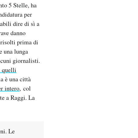
to 5 Stelle, ha
ndidatura per
bili dire di sì a
rave danno
risolti prima di
te una lunga
cuni giornalisti.
u quelli
a è una città
r intero
, col
ate a Raggi. La
rni. Le