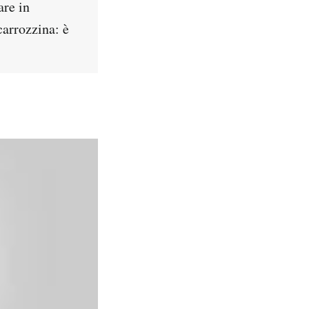
are in
carrozzina: è