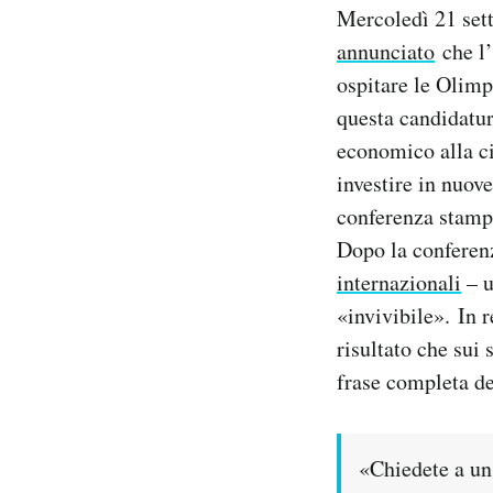
Mercoledì 21 set
Notifiche mobile
Regala il Post
annunciato
che l’
Hai bisogno di aiuto?
ospitare le Olimp
Esci
questa candidatu
economico alla ci
investire in nuov
conferenza stampa
Dopo la conferenz
internazionali
– u
«invivibile». In 
risultato che sui
frase completa de
«Chiedete a un 