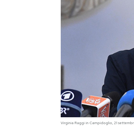
PODCAST
NEWSLETTER
I MIEI PREFERITI
SHOP
CALENDARIO
AREA PERSONALE
Area Personale
Virginia Raggi in Campidoglio, 21 sette
Newsletter