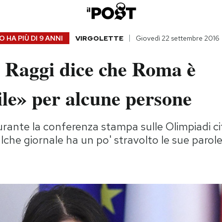
 HA PIÙ DI
9 ANNI
VIRGOLETTE
Giovedì 22 settembre 2016
a Raggi dice che Roma è
ile» per alcune persone
rante la conferenza stampa sulle Olimpiadi cit
ualche giornale ha un po' stravolto le sue parol