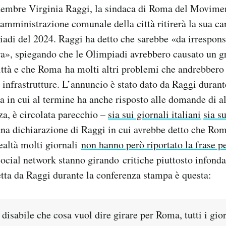
tembre Virginia Raggi, la sindaca di Roma del Movimen
amministrazione comunale della città ritirerà la sua ca
iadi del 2024. Raggi ha detto che sarebbe «da irresponsa
ra», spiegando che le Olimpiadi avrebbero causato un g
ttà e che Roma ha molti altri problemi che andrebbero 
e infrastrutture. L’annuncio è stato dato da Raggi duran
 in cui al termine ha anche risposto alle domande di al
a, è circolata parecchio –
sia sui giornali italiani
sia s
na dichiarazione di Raggi in cui avrebbe detto che Rom
realtà molti giornali
non hanno però riportato la frase pe
 social network stanno girando critiche piuttosto infond
tta da Raggi durante la conferenza stampa è questa:
disabile che cosa vuol dire girare per Roma, tutti i gio