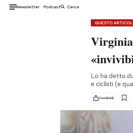
Newsletter
Podcast
Auto
QUESTO ARTICOLO
Virgini
HOME
Italia
Moda
«invivib
Mondo
Libri
Politica
Consumismi
Lo ha detto du
Tecnologia
Storie/Idee
e ciclisti (e q
Internet
Ok Boomer!
Scienza
Media
Condividi
Cultura
Europa
Economia
Altrecose
Sport
Mondiali calcio 2026