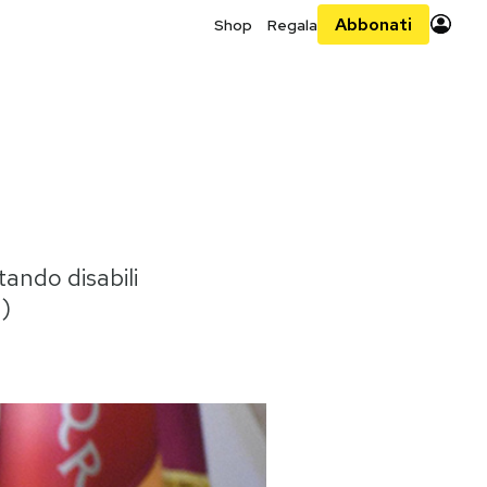
Abbonati
Shop
Regala
ando disabili
e)