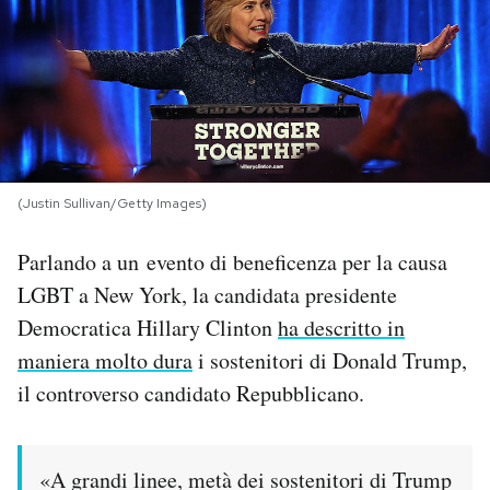
PODCAST
NEWSLETTER
I MIEI PREFERITI
(Justin Sullivan/Getty Images)
Parlando a un evento di beneficenza per la causa
SHOP
LGBT a New York, la candidata presidente
Democratica Hillary Clinton
ha descritto in
CALENDARIO
maniera molto dura
i sostenitori di Donald Trump,
il controverso candidato Repubblicano.
AREA PERSONALE
Area Personale
«A grandi linee, metà dei sostenitori di Trump
Newsletter