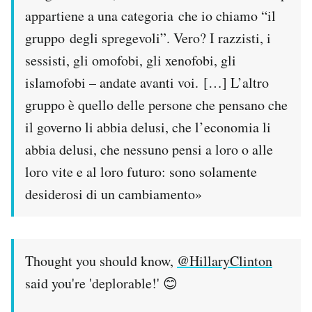
Notifiche mobile
appartiene a una categoria che io chiamo “il
Regala il Post
gruppo degli spregevoli”. Vero? I razzisti, i
Hai bisogno di aiuto?
sessisti, gli omofobi, gli xenofobi, gli
Esci
islamofobi – andate avanti voi. […] L’altro
gruppo è quello delle persone che pensano che
il governo li abbia delusi, che l’economia li
abbia delusi, che nessuno pensi a loro o alle
loro vite e al loro futuro: sono solamente
desiderosi di un cambiamento»
Thought you should know,
@HillaryClinton
said you're 'deplorable!' 😊