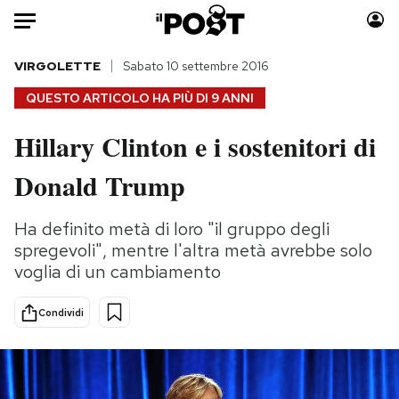
Auto
VIRGOLETTE
Sabato 10 settembre 2016
QUESTO ARTICOLO HA PIÙ DI
9 ANNI
HOME
Hillary Clinton e i sostenitori di
Italia
Moda
Donald Trump
Mondo
Libri
Politica
Consumismi
Ha definito metà di loro "il gruppo degli
Tecnologia
Storie/Idee
spregevoli", mentre l'altra metà avrebbe solo
Internet
Ok Boomer!
voglia di un cambiamento
Scienza
Media
Cultura
Europa
Condividi
Economia
Altrecose
Sport
Mondiali calcio 2026