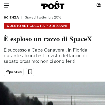
Auto
SCIENZA
Giovedì 1 settembre 2016
QUESTO ARTICOLO HA PIÙ DI
9 ANNI
HOME
È esploso un razzo di SpaceX
Italia
Moda
Mondo
Libri
È successo a Cape Canaveral, in Florida,
Politica
Consumismi
durante alcuni test in vista del lancio di
Tecnologia
Storie/Idee
sabato prossimo: non ci sono feriti
Internet
Ok Boomer!
Condividi
Scienza
Media
Cultura
Europa
Economia
Altrecose
Sport
Mondiali calcio 2026