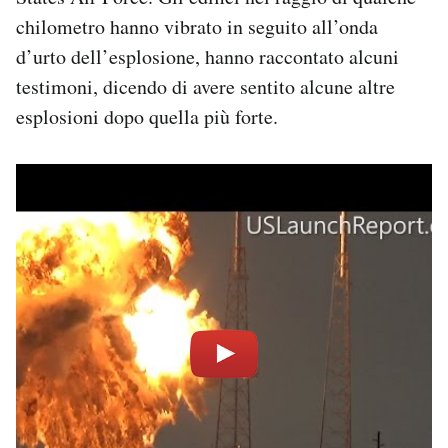
Notifiche mobile
chilometro hanno vibrato in seguito all’onda
Regala il Post
d’urto dell’esplosione, hanno raccontato alcuni
Hai bisogno di aiuto?
testimoni, dicendo di avere sentito alcune altre
Esci
esplosioni dopo quella più forte.