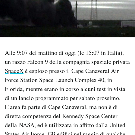
PODCAST
NEWSLETTER
Alle 9:07 del mattino di oggi (le 15:07 in Italia),
I MIEI PREFERITI
un razzo Falcon 9 della compagnia spaziale privata
SpaceX
è esploso presso il Cape Canaveral Air
SHOP
Force Station Space Launch Complex 40, in
Florida, mentre erano in corso alcuni test in vista
CALENDARIO
di un lancio programmato per sabato prossimo.
L’area fa parte di Cape Canaveral, ma non è di
AREA PERSONALE
diretta competenza del Kennedy Space Center
della NASA, ed è utilizzata in affitto dalla United
Area Personale
Newsletter
States Air Force. Gli edifici nel raggio di qualche