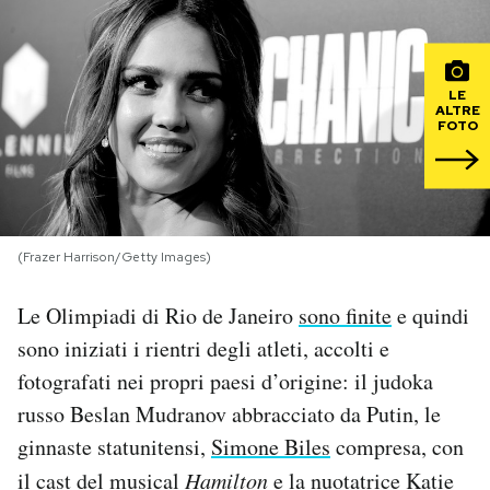
PODCAST
LE
ALTRE
NEWSLETTER
FOTO
I MIEI PREFERITI
(Frazer Harrison/Getty Images)
SHOP
Le Olimpiadi di Rio de Janeiro
sono finite
e quindi
CALENDARIO
sono iniziati i rientri degli atleti, accolti e
fotografati nei propri paesi d’origine: il judoka
AREA PERSONALE
russo Beslan Mudranov abbracciato da Putin, le
ginnaste statunitensi,
Simone Biles
compresa, con
Area Personale
il cast del musical
Hamilton
e la nuotatrice Katie
Newsletter