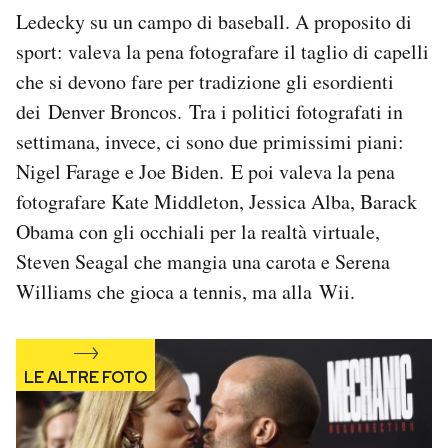
Notifiche mobile
Ledecky su un campo di baseball. A proposito di
Regala il Post
sport: valeva la pena fotografare il taglio di capelli
Hai bisogno di aiuto?
che si devono fare per tradizione gli esordienti
Esci
dei Denver Broncos. Tra i politici fotografati in
settimana, invece, ci sono due primissimi piani:
Nigel Farage e Joe Biden. E poi valeva la pena
fotografare Kate Middleton, Jessica Alba, Barack
Obama con gli occhiali per la realtà virtuale,
Steven Seagal che mangia una carota e Serena
Williams che gioca a tennis, ma alla Wii.