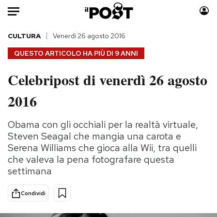
Auto
CULTURA
Venerdì 26 agosto 2016
QUESTO ARTICOLO HA PIÙ DI
9 ANNI
HOME
Celebripost di venerdì 26 agosto
Italia
Moda
2016
Mondo
Libri
Politica
Consumismi
Obama con gli occhiali per la realtà virtuale,
Tecnologia
Storie/Idee
Steven Seagal che mangia una carota e
Internet
Ok Boomer!
Serena Williams che gioca alla Wii, tra quelli
Scienza
Media
che valeva la pena fotografare questa
Cultura
Europa
settimana
Economia
Altrecose
Sport
Mondiali calcio 2026
Condividi