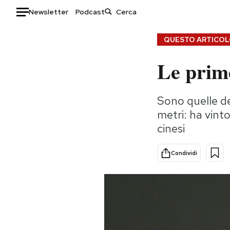
Newsletter
Podcast
Auto
QUESTO ARTICOLO
Le prim
HOME
Italia
Moda
Sono quelle de
Mondo
Libri
metri: ha vinto
Politica
Consumismi
cinesi
Tecnologia
Storie/Idee
Internet
Ok Boomer!
Condividi
Scienza
Media
Cultura
Europa
Economia
Altrecose
Sport
Mondiali calcio 2026