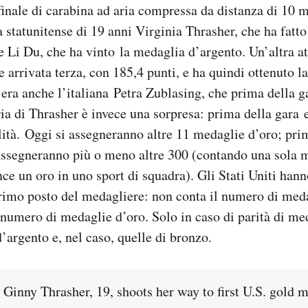
finale di carabina ad aria compressa da distanza di 10 
la statunitense di 19 anni Virginia Thrasher, che ha fatt
se Li Du, che ha vinto la medaglia d’argento. Un’altra at
e arrivata terza, con 185,4 punti, e ha quindi ottenuto l
’era anche l’italiana Petra Zublasing, che prima della g
oria di Thrasher è invece una sorpresa: prima della gara
lità. Oggi si assegneranno altre 11 medaglie d’oro; prim
assegneranno più o meno altre 300 (contando una sola 
ce un oro in uno sport di squadra). Gli Stati Uniti hann
rimo posto del medagliere: non conta il numero di meda
 numero di medaglie d’oro. Solo in caso di parità di med
’argento e, nel caso, quelle di bronzo.
 Ginny Thrasher, 19, shoots her way to first U.S. gold 