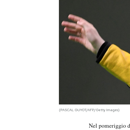
PODCAST
NEWSLETTER
I MIEI PREFERITI
SHOP
CALENDARIO
AREA PERSONALE
(PASCAL GUYOT/AFP/Getty Images)
Area Personale
Nel pomeriggio di
Newsletter