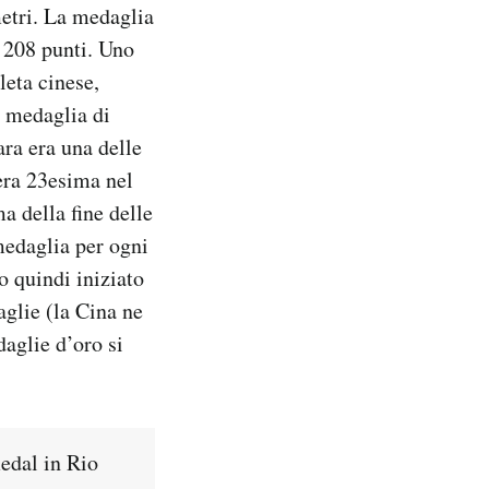
metri. La medaglia
o 208 punti. Uno
leta cinese,
a medaglia di
ara era una delle
 era 23esima nel
a della fine delle
medaglia per ogni
o quindi iniziato
glie (la Cina ne
aglie d’oro si
medal in Rio