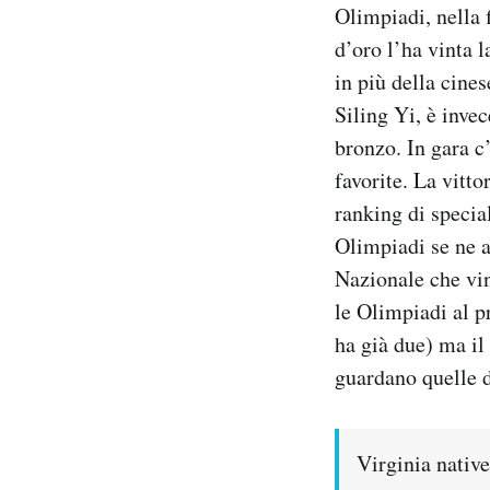
Olimpiadi, nella 
Notifiche mobile
d’oro l’ha vinta 
Regala il Post
Hai bisogno di aiuto?
in più della cine
Esci
Siling Yi, è invec
bronzo. In gara c
favorite. La vitt
ranking di specia
Olimpiadi se ne 
Nazionale che vin
le Olimpiadi al p
ha già due) ma il
guardano quelle d
Virginia native