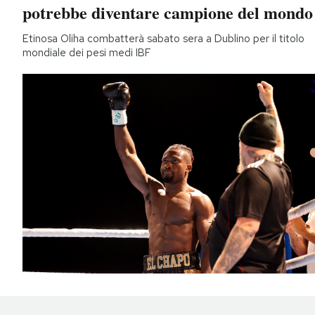
potrebbe diventare campione del mondo
Etinosa Oliha combatterà sabato sera a Dublino per il titolo
mondiale dei pesi medi IBF