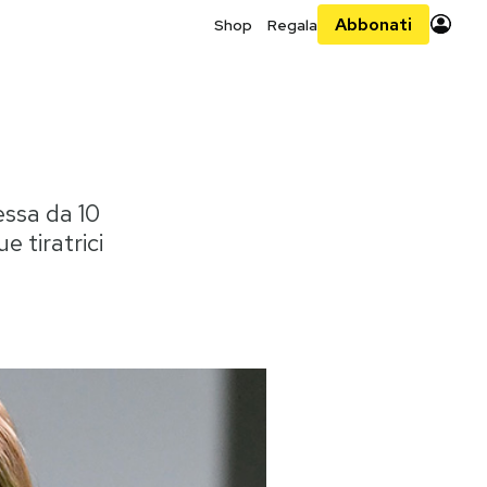
Abbonati
Shop
Regala
essa da 10
e tiratrici