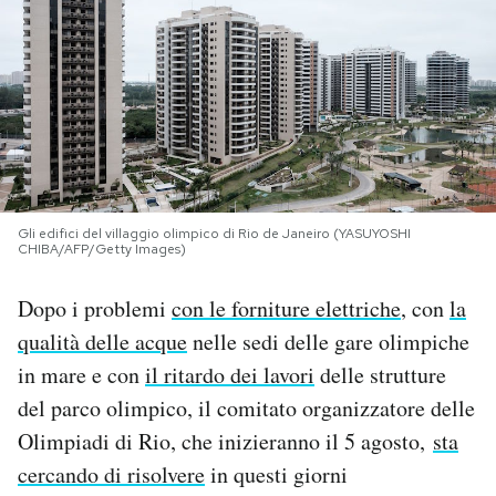
PODCAST
NEWSLETTER
I MIEI PREFERITI
Gli edifici del villaggio olimpico di Rio de Janeiro (YASUYOSHI
CHIBA/AFP/Getty Images)
SHOP
Dopo i problemi
con le forniture elettriche
, con
la
CALENDARIO
qualità delle acque
nelle sedi delle gare olimpiche
in mare e con
il ritardo dei lavori
delle strutture
del parco olimpico, il comitato organizzatore delle
AREA PERSONALE
Olimpiadi di Rio, che inizieranno il 5 agosto,
sta
Area Personale
cercando di risolvere
in questi giorni
Newsletter