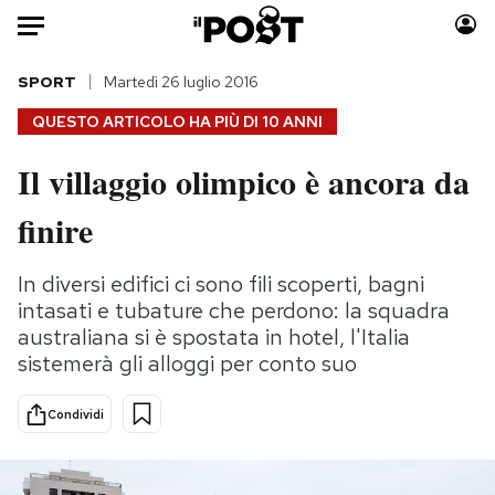
Auto
SPORT
Martedì 26 luglio 2016
QUESTO ARTICOLO HA PIÙ DI
10 ANNI
HOME
Il villaggio olimpico è ancora da
Italia
Moda
finire
Mondo
Libri
Politica
Consumismi
In diversi edifici ci sono fili scoperti, bagni
Tecnologia
Storie/Idee
intasati e tubature che perdono: la squadra
Internet
Ok Boomer!
australiana si è spostata in hotel, l'Italia
Scienza
Media
sistemerà gli alloggi per conto suo
Cultura
Europa
Economia
Altrecose
Condividi
Sport
Mondiali calcio 2026