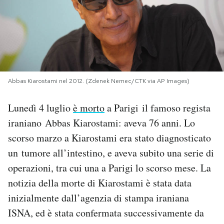
PODCAST
NEWSLETTER
Abbas Kiarostami nel 2012. (Zdenek Nemec/CTK via AP Images)
I MIEI PREFERITI
Lunedì 4 luglio
è morto
a Parigi il famoso regista
SHOP
iraniano Abbas Kiarostami: aveva 76 anni. Lo
scorso marzo a Kiarostami era stato diagnosticato
un tumore all’intestino, e aveva subito una serie di
CALENDARIO
operazioni, tra cui una a Parigi lo scorso mese. La
notizia della morte di Kiarostami è stata data
AREA PERSONALE
inizialmente dall’agenzia di stampa iraniana
Area Personale
ISNA, ed è stata confermata successivamente da
Newsletter