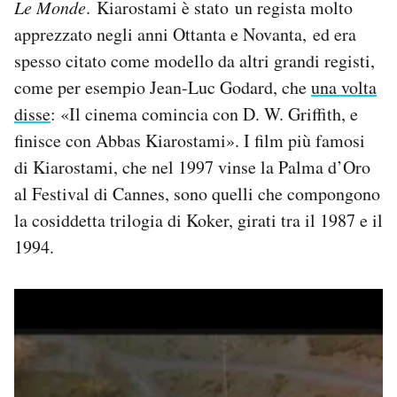
Le Monde
. Kiarostami è stato un regista molto
Notifiche mobile
apprezzato negli anni Ottanta e Novanta, ed era
Regala il Post
spesso citato come modello da altri grandi registi,
Hai bisogno di aiuto?
Esci
come per esempio Jean-Luc Godard, che
una volta
disse
: «Il cinema comincia con D. W. Griffith, e
finisce con Abbas Kiarostami». I film più famosi
di Kiarostami, che nel 1997 vinse la Palma d’Oro
al Festival di Cannes, sono quelli che compongono
la cosiddetta trilogia di Koker, girati tra il 1987 e il
1994.