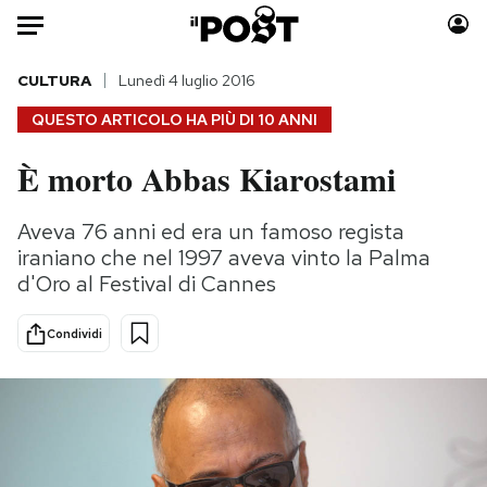
Auto
CULTURA
Lunedì 4 luglio 2016
QUESTO ARTICOLO HA PIÙ DI
10 ANNI
HOME
È morto Abbas Kiarostami
Italia
Moda
Mondo
Libri
Aveva 76 anni ed era un famoso regista
Politica
Consumismi
iraniano che nel 1997 aveva vinto la Palma
Tecnologia
Storie/Idee
d'Oro al Festival di Cannes
Internet
Ok Boomer!
Condividi
Scienza
Media
Cultura
Europa
Economia
Altrecose
Sport
Mondiali calcio 2026