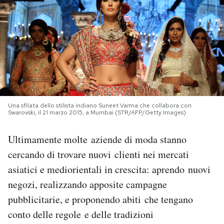
PODCAST
NEWSLETTER
I MIEI PREFERITI
Una sfilata dello stilista indiano Suneet Varma che collabora con
Swarovski, il 21 marzo 2015, a Mumbai (STR/AFP/Getty Images)
SHOP
Ultimamente molte aziende di moda stanno
CALENDARIO
cercando di trovare nuovi clienti nei mercati
asiatici e mediorientali in crescita: aprendo nuovi
negozi, realizzando apposite campagne
AREA PERSONALE
pubblicitarie, e proponendo abiti che tengano
Area Personale
conto delle regole e delle tradizioni
Newsletter