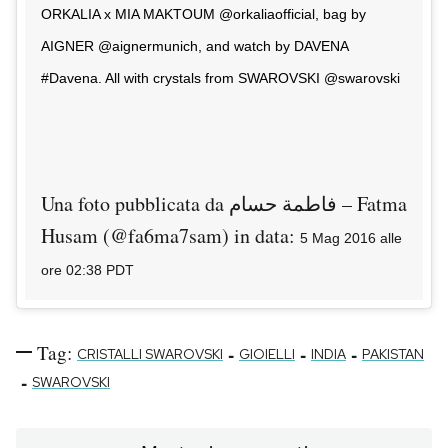
ORKALIA x MIA MAKTOUM @orkaliaofficial, bag by
AIGNER @aignermunich, and watch by DAVENA
#Davena. All with crystals from SWAROVSKI @swarovski
Una foto pubblicata da فاطمة حسام – Fatma
Husam (@fa6ma7sam) in data:
5 Mag 2016 alle
ore 02:38 PDT
Tag:
-
-
-
CRISTALLI SWAROVSKI
GIOIELLI
INDIA
PAKISTAN
-
SWAROVSKI