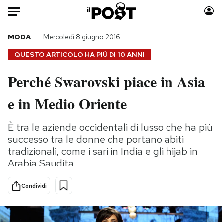
Auto
MODA
Mercoledì 8 giugno 2016
QUESTO ARTICOLO HA PIÙ DI
10 ANNI
HOME
Perché Swarovski piace in Asia
Italia
Moda
e in Medio Oriente
Mondo
Libri
Politica
Consumismi
È tra le aziende occidentali di lusso che ha più
Tecnologia
Storie/Idee
successo tra le donne che portano abiti
Internet
Ok Boomer!
tradizionali, come i sari in India e gli hijab in
Scienza
Media
Arabia Saudita
Cultura
Europa
Economia
Altrecose
Condividi
Sport
Mondiali calcio 2026