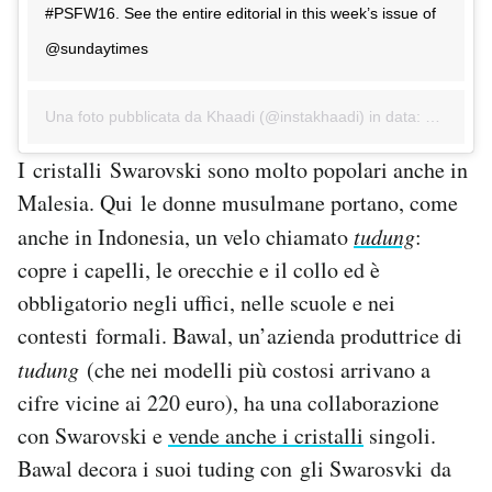
#PSFW16. See the entire editorial in this week’s issue of
@sundaytimes
Una foto pubblicata da Khaadi (@instakhaadi) in data:
21 Mar 2
I cristalli Swarovski sono molto popolari anche in
Malesia. Qui le donne musulmane portano, come
anche in Indonesia, un velo chiamato
tudung
:
copre i capelli, le orecchie e il collo ed è
obbligatorio negli uffici, nelle scuole e nei
contesti formali. Bawal, un’azienda produttrice di
tudung
(che nei modelli più costosi arrivano a
cifre vicine ai 220 euro), ha una collaborazione
con Swarovski e
vende anche i cristalli
singoli.
Bawal decora i suoi tuding con gli Swarosvki da