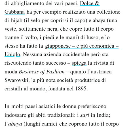
di abbigliamento dei vari paesi.
Dolce &
Notifiche mobile
Gabbana
ha per esempio realizzato una collezione
Regala il Post
di hijab (il velo per coprirsi il capo) e abaya (una
Hai bisogno di aiuto?
Esci
veste, solitamente nera, che copre tutto il corpo
tranne il volto, i piedi e le mani) di lusso, e lo
stesso ha fatto la
giapponese – e più economica –
Uniqlo
. Nessuna azienda occidentale però sta
riscuotendo tanto successo –
spiega
la rivista di
moda
Business of Fashion
– quanto l’austriaca
Swarovski, la più nota società produttrice di
cristalli al mondo, fondata nel 1895.
In molti paesi asiatici le donne preferiscono
indossare gli abiti tradizionali: i
sari
in India;
l’
abaya
(lunghi camici che coprono tutto il corpo