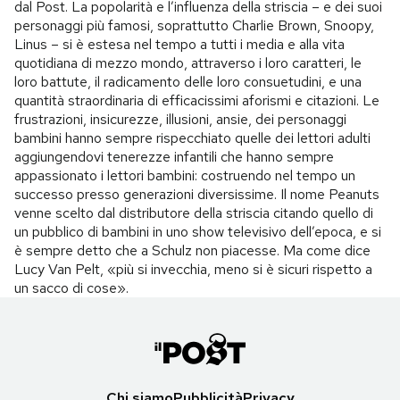
dal Post. La popolarità e l’influenza della striscia – e dei suoi
personaggi più famosi, soprattutto Charlie Brown, Snoopy,
Linus – si è estesa nel tempo a tutti i media e alla vita
quotidiana di mezzo mondo, attraverso i loro caratteri, le
loro battute, il radicamento delle loro consuetudini, e una
quantità straordinaria di efficacissimi aforismi e citazioni. Le
frustrazioni, insicurezze, illusioni, ansie, dei personaggi
bambini hanno sempre rispecchiato quelle dei lettori adulti
aggiungendovi tenerezze infantili che hanno sempre
appassionato i lettori bambini: costruendo nel tempo un
successo presso generazioni diversissime. Il nome Peanuts
venne scelto dal distributore della striscia citando quello di
un pubblico di bambini in uno show televisivo dell’epoca, e si
è sempre detto che a Schulz non piacesse. Ma come dice
Lucy Van Pelt, «più si invecchia, meno si è sicuri rispetto a
un sacco di cose».
Chi siamo
Pubblicità
Privacy