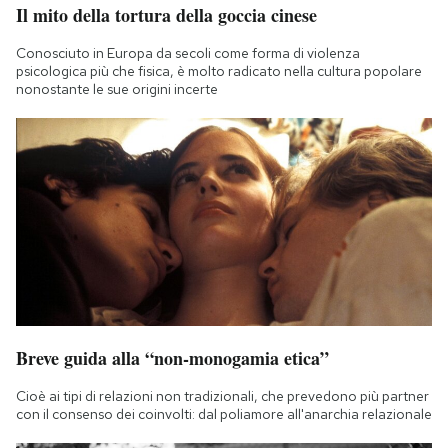
Il mito della tortura della goccia cinese
Notifiche mobile
Regala il Post
Conosciuto in Europa da secoli come forma di violenza
Hai bisogno di aiuto?
psicologica più che fisica, è molto radicato nella cultura popolare
nonostante le sue origini incerte
Esci
Breve guida alla “non-monogamia etica”
Cioè ai tipi di relazioni non tradizionali, che prevedono più partner
con il consenso dei coinvolti: dal poliamore all'anarchia relazionale