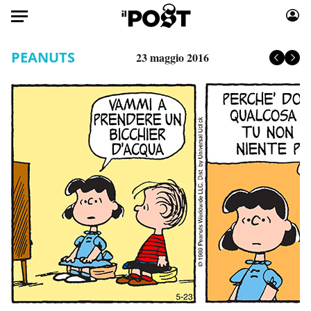
Auto
PEANUTS
23 maggio 2016
HOME
Italia
Moda
Mondo
Libri
Politica
Consumismi
Tecnologia
Storie/Idee
Internet
Ok Boomer!
Scienza
Media
Cultura
Europa
Economia
Altrecose
Sport
Mondiali calcio 2026