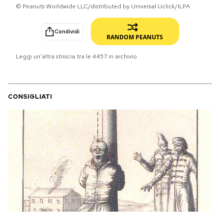
© Peanuts Worldwide LLC/distributed by Universal Uclick/ILPA
PODCAST
Condividi
RANDOM PEANUTS
NEWSLETTER
Leggi un'altra striscia tra le
4457
in archivio
I MIEI PREFERITI
CONSIGLIATI
SHOP
CALENDARIO
AREA PERSONALE
Area Personale
Newsletter