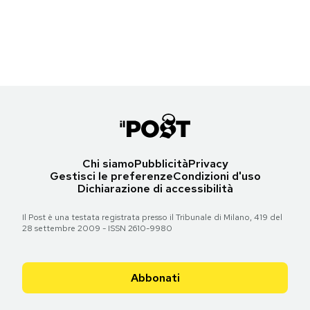
La torre Eiffel di Parigi al Tobu World Square di Nikko, Giappone
Notifiche mobile
(Carl Court/Getty Images)
Regala il Post
Hai bisogno di aiuto?
Torna all'articolo
Esci
Chi siamo
Pubblicità
Privacy
Gestisci le preferenze
Condizioni d'uso
Dichiarazione di accessibilità
Il Post è una testata registrata presso il Tribunale di Milano, 419 del
28 settembre 2009 - ISSN 2610-9980
Abbonati