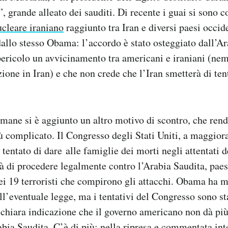
, grande alleato dei sauditi. Di recente i guai si sono c
ucleare iraniano
raggiunto tra Iran e diversi paesi occid
dallo stesso Obama: l’accordo è stato osteggiato dall’Ar
ericolo un avvicinamento tra americani e iraniani (nem
zione in Iran) e che non crede che l’Iran smetterà di ten
imane si è aggiunto un altro motivo di scontro, che rend
 complicato. Il Congresso degli Stati Uniti, a maggior
tentato di dare alle famiglie dei morti negli attentati 
tà di procedere legalmente contro l’Arabia Saudita, paes
i 19 terroristi che compirono gli attacchi. Obama ha m
ll’eventuale legge, ma i tentativi del Congresso sono sta
chiara indicazione che il governo americano non dà più
abia Saudita. C’è di più:
nella ripresa e commentata int