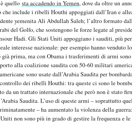
 è quello
sta accadendo in Yemen
, dove da oltre un an
che include i ribelli Houthi appoggiati dall’Iran e allea
sidente yemenita Ali Abdullah Saleh; l’altro formato dal
 arabi del Golfo, che sostengono le forze legate al presi
ur Hadi. Gli Stati Uniti appoggiano i sauditi, più per
reale interesse nazionale: per esempio hanno venduto l
o già prima, ma con Obama i trasferimenti di armi sono
porto alla coalizione saudita con 50-60 militari americ
 americane sono usate dall’Arabia Saudita per bombardar
 controllo dei ribelli Houthi: tra queste ci sono le bomb
to da un trattato internazionale che però non è stato fir
ll’Arabia Saudita. L’uso di queste armi – soprattutto que
riminatamente – ha aumentato la violenza della guerra:
i Uniti non sono più in grado di gestire la frequenza e l