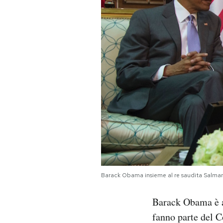
PODCAST
NEWSLETTER
I MIEI PREFERITI
SHOP
CALENDARIO
Barack Obama insieme al re saudita Salma
AREA PERSONALE
Barack Obama è ar
Area Personale
fanno parte del C
Newsletter