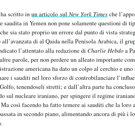
ha scritto in
un articolo sul
New York Times
che l’appo
re saudita in Yemen non pone solamente questioni di ti
che sia stato proprio un errore dal punto di vista strat
 all’avanzata di al Qaida nella Penisola Arabica, il gru
ndicato l’attentato alla redazione di
Charlie Hebdo
a Pa
altre parole, per non perdere un alleato importante com
strazione americana ha dato un colpo al cerchio e uno 
re i sauditi nel loro sforzo di controbilanciare l’influ
Golfo, tenendoseli stretti; e dall’altra parte ha concluso 
do sul nucleare iraniano, per spingere il regime iranian
Ma così facendo ha fatto temere ai sauditi che la loro a
 passata in secondo piano, alimentando ancora di più i lo
n.