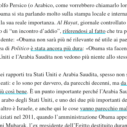
olfo Persico (o Arabico, come vorrebbero chiamarlo loro
ama si sta parlando molto sulla stampa locale e intern
lla sua reale importanza.
Al Hayat
, giornale controllat
to di “un incontro d’addio”,
riferendosi al fatto
che tra 
idente: «Obama non sarà più né rilevante né utile ai pae
ea di
Politico
è stata ancora più dura
: «Obama sta facen
i Uniti e l’Arabia Saudita non vedono più niente allo ste
i rapporti tra Stati Uniti e Arabia Saudita, spesso non s
leati: e lo sono per davvero, da parecchi decenni, ma
da
iù così bene
. È un punto importante perché l’Arabia Sau
o arabo degli Stati Uniti, e uno dei due più importanti d
altro è Israele, e anche qui le cose
vanno parecchio ma
iniziati nel 2011, quando l’amministrazione Obama appo
ni Mubarak, l’ex presidente dell’Egitto destituito duran