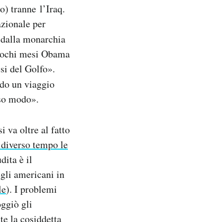
) tranne l’Iraq.
azionale per
o dalla monarchia
pochi mesi Obama
si del Golfo».
do un viaggio
sso modo».
i va oltre al fatto
 diverso tempo le
dita è il
egli americani in
le
). I problemi
ggiò gli
te la cosiddetta