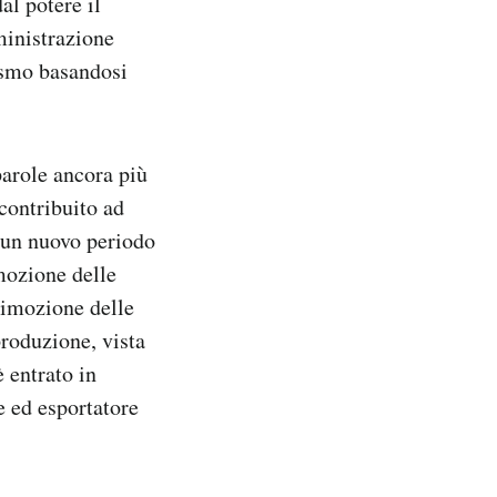
al potere il
mministrazione
rismo basandosi
arole ancora più
contribuito ad
o un nuovo periodo
mozione delle
 rimozione delle
produzione, vista
è entrato in
e ed esportatore