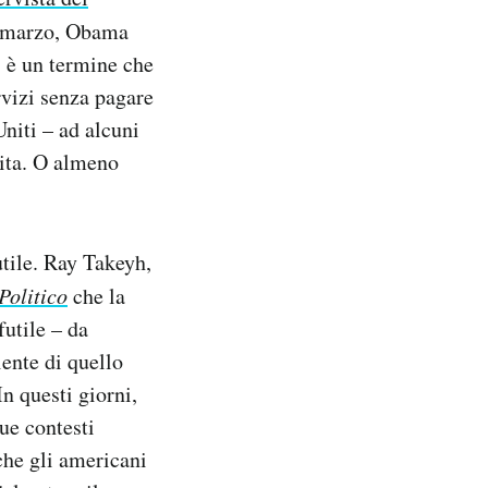
 marzo, Obama
” è un termine che
rvizi senza pagare
Uniti – ad alcuni
dita. O almeno
utile. Ray Takeyh,
Politico
che la
futile – da
ente di quello
In questi giorni,
ue contesti
che gli americani