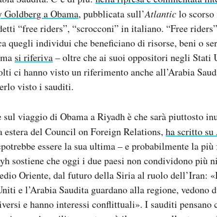
rey Goldberg a Obama
, pubblicata sull’
Atlantic
lo scorso
etti “free riders”, “scrocconi” in italiano. “Free riders
a quegli individui che beneficiano di risorse, beni o se
bama
si riferiva
– oltre che ai suoi oppositori negli Stati 
molti ci hanno visto un riferimento anche all’Arabia Sau
rlo visto i sauditi.
e sul viaggio di Obama a Riyadh è che sarà piuttosto in
ca estera del Council on Foreign Relations,
ha scritto su
potrebbe essere la sua ultima – e probabilmente la più 
yh sostiene che oggi i due paesi non condividono più ni
io Oriente, dal futuro della Siria al ruolo dell’Iran: «
Uniti e l’Arabia Saudita guardano alla regione, vedono d
ersi e hanno interessi conflittuali». I sauditi pensano 