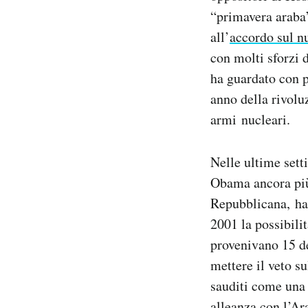
“primavera araba”
all’
accordo sul n
con molti sforzi 
ha guardato con p
anno della rivolu
armi nucleari.
Nelle ultime sett
Obama ancora più
Repubblicana, ha 
2001 la possibili
provenivano 15 de
mettere il veto su
sauditi come una 
alleanza con l’Ar