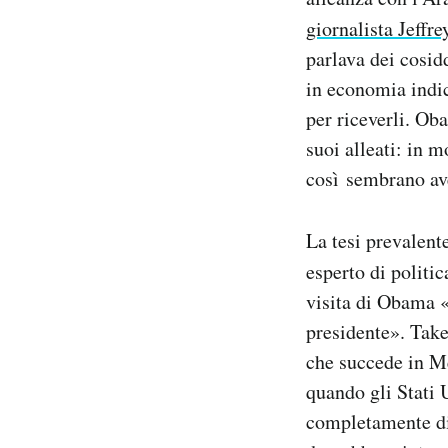
giornalista Jeff
parlava dei cosidd
in economia indic
per riceverli. O
suoi alleati: in 
così sembrano ave
La tesi prevalent
esperto di politi
visita di Obama «
presidente». Take
che succede in Med
quando gli Stati 
completamente div