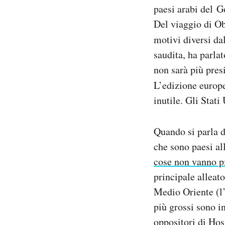
paesi arabi del G
Notifiche mobile
Regala il Post
Del viaggio di Ob
Hai bisogno di aiuto?
motivi diversi da
Esci
saudita, ha parla
non sarà più pres
L’edizione europ
inutile. Gli Stat
Quando si parla de
che sono paesi al
cose non vanno p
principale alleat
Medio Oriente (l’
più grossi sono 
oppositori di Hos