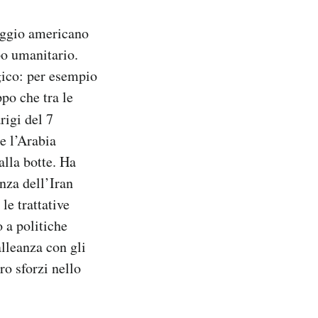
ggio americano
po umanitario.
egico: per esempio
ppo che tra le
rigi del 7
e l’Arabia
alla botte. Ha
enza dell’Iran
le trattative
o a politiche
lleanza con gli
ro sforzi nello