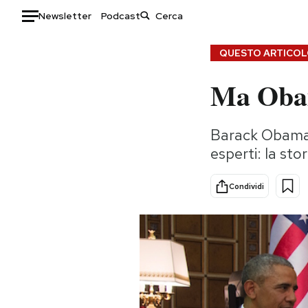
Newsletter
Podcast
Auto
QUESTO ARTICOLO
Ma Obama
HOME
Italia
Moda
Barack Obama è
Mondo
Libri
esperti: la sto
Politica
Consumismi
Tecnologia
Storie/Idee
Condividi
Internet
Ok Boomer!
Scienza
Media
Cultura
Europa
Economia
Altrecose
Sport
Mondiali calcio 2026