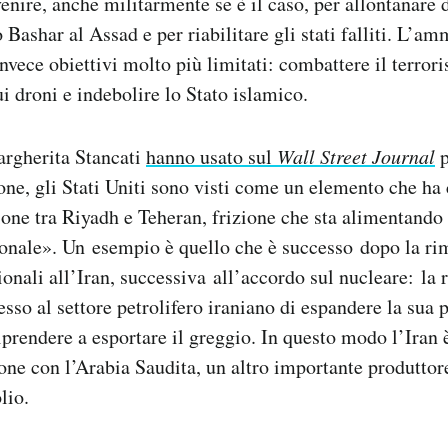
enire, anche militarmente se è il caso, per allontanare d
 Bashar al Assad e per riabilitare gli stati falliti. L’a
nvece obiettivi molto più limitati: combattere il terro
i droni e indebolire lo Stato islamico.
argherita Stancati
hanno usato sul
Wall Street Journal
p
one, gli Stati Uniti sono visti come un elemento che ha 
zione tra Riyadh e Teheran, frizione che sta alimentand
gionale». Un esempio è quello che è successo dopo la ri
ionali all’Iran, successiva all’accordo sul nucleare: la
sso al settore petrolifero iraniano di espandere la sua 
riprendere a esportare il greggio. In questo modo l’Iran 
one con l’Arabia Saudita, un altro importante produttor
lio.