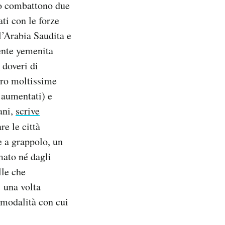
no combattono due
ti con le forze
l’Arabia Saudita e
dente yemenita
 doveri di
oro moltissime
 aumentati) e
ani,
scrive
e le città
e a grappolo, un
mato né dagli
lle che
 una volta
e modalità con cui