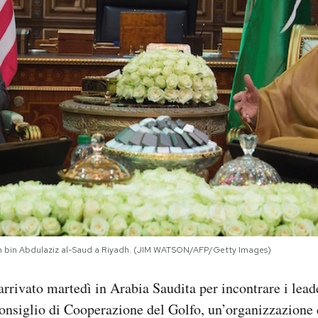
n bin Abdulaziz al-Saud a Riyadh. (JIM WATSON/AFP/Getty Images)
rivato martedì in Arabia Saudita per incontrare i lead
onsiglio di Cooperazione del Golfo, un’organizzazione c