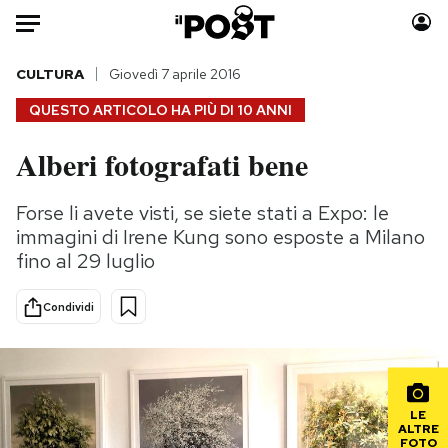
Auto
CULTURA
Giovedì 7 aprile 2016
QUESTO ARTICOLO HA PIÙ DI
10 ANNI
HOME
Alberi fotografati bene
Italia
Moda
Mondo
Libri
Forse li avete visti, se siete stati a Expo: le
Politica
Consumismi
immagini di Irene Kung sono esposte a Milano
Tecnologia
Storie/Idee
fino al 29 luglio
Internet
Ok Boomer!
Condividi
Scienza
Media
Cultura
Europa
Economia
Altrecose
Sport
Mondiali calcio 2026
LE
ALTRE
FOTO