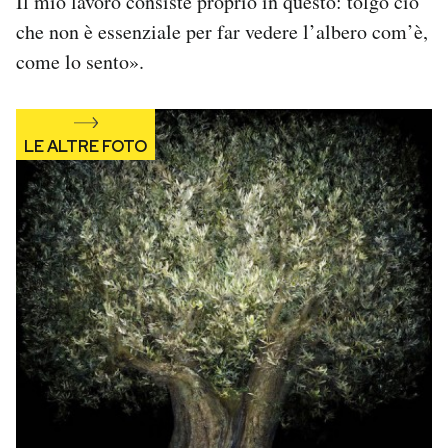
Il mio lavoro consiste proprio in questo: tolgo ciò
Notifiche mobile
che non è essenziale per far vedere l’albero com’è,
Regala il Post
come lo sento».
Hai bisogno di aiuto?
Esci