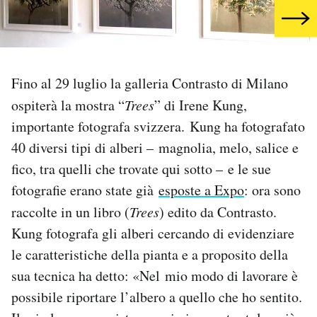
PODCAST
NEWSLETTER
Fino al 29 luglio la galleria Contrasto di Milano
ospiterà la mostra “
Trees
” di Irene Kung,
I MIEI PREFERITI
importante fotografa svizzera. Kung ha fotografato
40 diversi tipi di alberi – magnolia, melo, salice e
fico, tra quelli che trovate qui sotto – e le sue
SHOP
fotografie erano state già
esposte a Expo
: ora sono
raccolte in un libro (
Trees
) edito da Contrasto.
CALENDARIO
Kung fotografa gli alberi cercando di evidenziare
le caratteristiche della pianta e a proposito della
AREA PERSONALE
sua tecnica ha detto: «Nel mio modo di lavorare è
Area Personale
possibile riportare l’albero a quello che ho sentito.
Newsletter