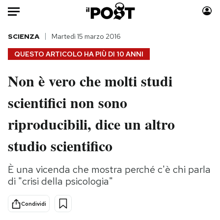
Auto
SCIENZA
Martedì 15 marzo 2016
QUESTO ARTICOLO HA PIÙ DI
10 ANNI
HOME
Non è vero che molti studi
Italia
Moda
scientifici non sono
Mondo
Libri
Politica
Consumismi
riproducibili, dice un altro
Tecnologia
Storie/Idee
Internet
Ok Boomer!
studio scientifico
Scienza
Media
Cultura
Europa
È una vicenda che mostra perché c'è chi parla
di "crisi della psicologia"
Economia
Altrecose
Sport
Mondiali calcio 2026
Condividi