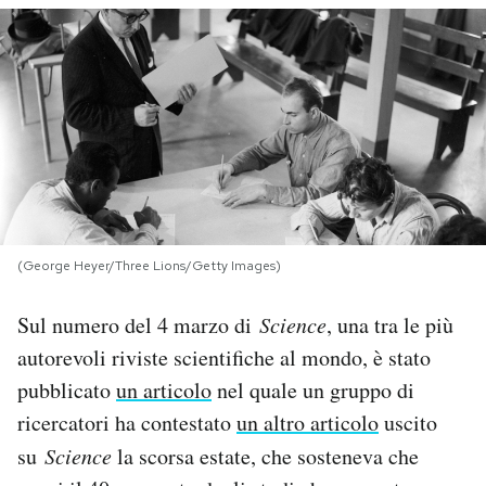
PODCAST
NEWSLETTER
I MIEI PREFERITI
SHOP
(George Heyer/Three Lions/Getty Images)
Sul numero del 4 marzo di
Science
, una tra le più
CALENDARIO
autorevoli riviste scientifiche al mondo, è stato
pubblicato
un articolo
nel quale un gruppo di
AREA PERSONALE
ricercatori ha contestato
un altro articolo
uscito
Area Personale
su
Science
la scorsa estate, che sosteneva che
Newsletter