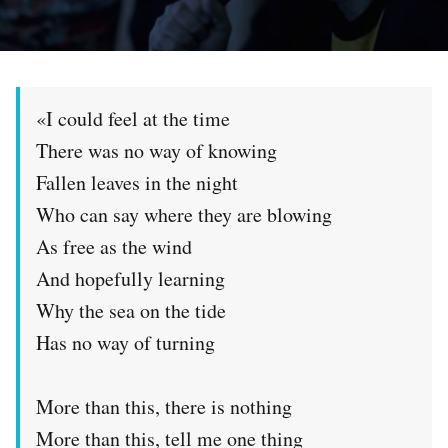
PODCAST
NEWSLETTER
«I could feel at the time
There was no way of knowing
I MIEI PREFERITI
Fallen leaves in the night
Who can say where they are blowing
SHOP
As free as the wind
And hopefully learning
CALENDARIO
Why the sea on the tide
Has no way of turning
AREA PERSONALE
More than this, there is nothing
Area Personale
More than this, tell me one thing
Newsletter