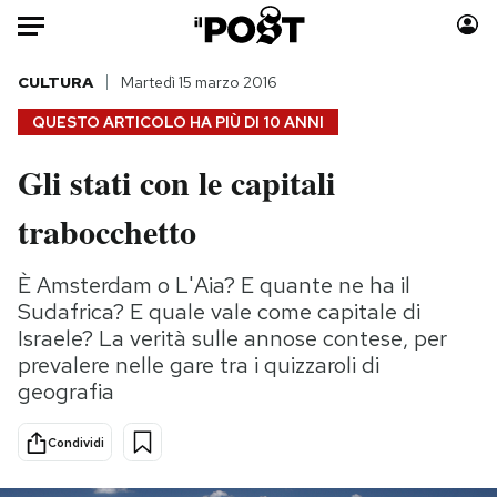
Auto
CULTURA
Martedì 15 marzo 2016
QUESTO ARTICOLO HA PIÙ DI
10 ANNI
HOME
Gli stati con le capitali
Italia
Moda
trabocchetto
Mondo
Libri
Politica
Consumismi
È Amsterdam o L'Aia? E quante ne ha il
Tecnologia
Storie/Idee
Sudafrica? E quale vale come capitale di
Internet
Ok Boomer!
Israele? La verità sulle annose contese, per
Scienza
Media
prevalere nelle gare tra i quizzaroli di
Cultura
Europa
geografia
Economia
Altrecose
Sport
Mondiali calcio 2026
Condividi