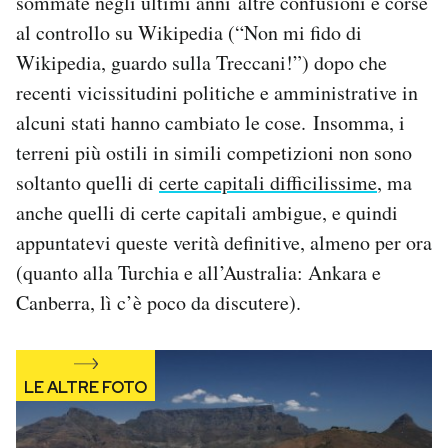
sommate negli ultimi anni altre confusioni e corse
Notifiche mobile
al controllo su Wikipedia (“Non mi fido di
Regala il Post
Wikipedia, guardo sulla Treccani!”) dopo che
Hai bisogno di aiuto?
recenti vicissitudini politiche e amministrative in
Esci
alcuni stati hanno cambiato le cose. Insomma, i
terreni più ostili in simili competizioni non sono
soltanto quelli di
certe capitali difficilissime
, ma
anche quelli di certe capitali ambigue, e quindi
appuntatevi queste verità definitive, almeno per ora
(quanto alla Turchia e all’Australia: Ankara e
Canberra, lì c’è poco da discutere).