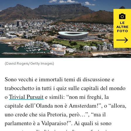
PODCAST
LE
ALTRE
NEWSLETTER
FOTO
I MIEI PREFERITI
(David Rogers/Getty Images)
SHOP
Sono vecchi e immortali temi di discussione e
trabocchetto in tutti i quiz sulle capitali del mondo
CALENDARIO
o
Trivial Pursuit
e simili: “non mi freghi, la
capitale dell’Olanda non è Amsterdam!”, o “allora,
AREA PERSONALE
uno crede che sia Pretoria, però…”, “ma il
Area Personale
parlamento è a Valparaiso!”. Ai quali si sono
Newsletter