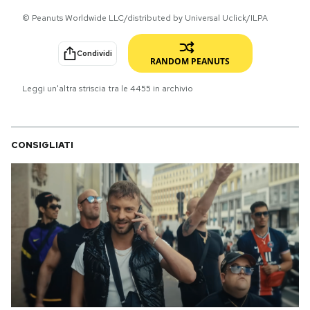
© Peanuts Worldwide LLC/distributed by Universal Uclick/ILPA
PODCAST
Condividi
RANDOM PEANUTS
NEWSLETTER
Leggi un'altra striscia tra le
4455
in archivio
I MIEI PREFERITI
CONSIGLIATI
SHOP
CALENDARIO
AREA PERSONALE
Area Personale
Newsletter