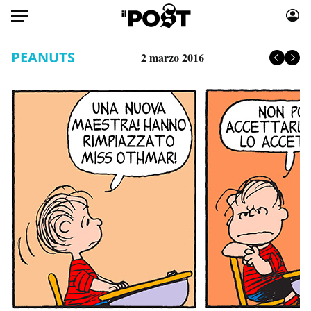
Auto
PEANUTS
2 marzo 2016
HOME
Italia
Moda
Mondo
Libri
Politica
Consumismi
Tecnologia
Storie/Idee
Internet
Ok Boomer!
Scienza
Media
Cultura
Europa
Economia
Altrecose
Sport
Mondiali calcio 2026