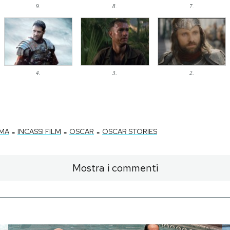
9.
8.
7.
4.
3.
2.
-
-
-
EMA
INCASSI FILM
OSCAR
OSCAR STORIES
Mostra i commenti