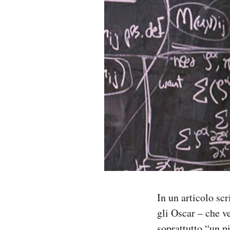
PODCAST
NEWSLETTER
I MIEI PREFERITI
SHOP
CALENDARIO
AREA PERSONALE
In un articolo scr
gli Oscar – che v
Area Personale
Newsletter
soprattutto “un p