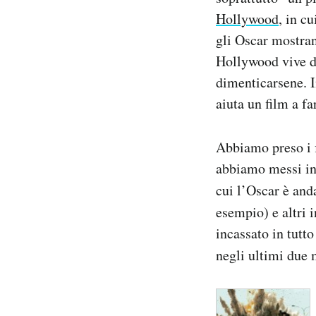
Notifiche mobile
Hollywood
, in c
Regala il Post
gli Oscar mostra
Hai bisogno di aiuto?
Hollywood vive de
Esci
dimenticarsene. In
aiuta un film a fa
Abbiamo preso i f
abbiamo messi in 
cui l’Oscar è anda
esempio) e altri 
incassato in tutt
negli ultimi due 