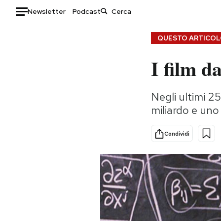
Newsletter
Podcast
Auto
QUESTO ARTICOLO
I film d
HOME
Italia
Moda
Negli ultimi 2
Mondo
Libri
miliardo e un
Politica
Consumismi
Tecnologia
Storie/Idee
Condividi
Internet
Ok Boomer!
Scienza
Media
Cultura
Europa
Economia
Altrecose
Sport
Mondiali calcio 2026