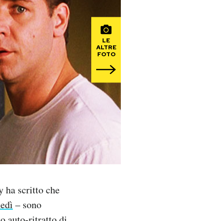
LE
ALTRE
FOTO
 ha scritto che
nedì
– sono
o auto-ritratto di