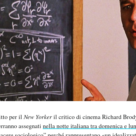
itto per il
New Yorker
il critico di cinema Richard Brody
erranno assegnati
nella notte italiana tra domenica e lu
iacere sociologico” perché rappresentano «
un idealizzat