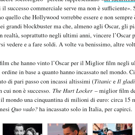
ui il successo commerciale serve ma non è sufficiente»
no quello che Hollywood vorrebbe essere e non sempre 
i grandi blockbuster ma che, almeno agli Oscar, gli pi
 realtà, soprattutto negli ultimi anni, vincere l’Oscar p
rsi vedere e a fare soldi. A volte va benissimo, altre vol
ilm che hanno vinto l’Oscar per il Miglior film negli ul
ordine in base a quanto hanno incassato nel mondo. Ci 
to di pari passo con incassi altissimi (
Titanic
e
Il glad
in cui non è successo.
The Hurt Locker
– miglior film d
o il mondo una cinquantina di milioni di euro: circa 15 
mesi
Quo vado?
ha incassato solo in Italia, per capirci.