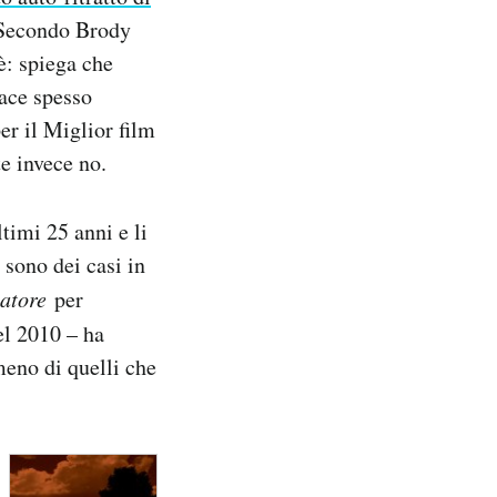
. Secondo Brody
è: spiega che
ace spesso
er il Miglior film
te invece no.
timi 25 anni e li
sono dei casi in
iatore
per
el 2010 – ha
meno di quelli che