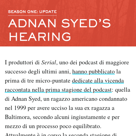
PODCAST
NEWSLETTER
I MIEI PREFERITI
I produttori di
Serial
, uno dei podcast di maggiore
successo degli ultimi anni,
hanno pubblicato
la
SHOP
prima di tre micro-puntate
dedicate alla vicenda
raccontata nella prima stagione del podcast
: quella
CALENDARIO
di Adnan Syed, un ragazzo americano condannato
nel 1999 per avere ucciso la sua ex ragazza a
AREA PERSONALE
Baltimora, secondo alcuni ingiustamente e per
mezzo di un processo poco equilibrato.
Area Personale
Newsletter
Attualmente è in corso la seconda stagione di