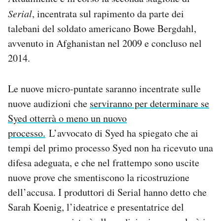
Notifiche mobile
Serial
, incentrata sul rapimento da parte dei
Regala il Post
talebani del soldato americano Bowe Bergdahl,
Hai bisogno di aiuto?
avvenuto in Afghanistan nel 2009 e concluso nel
Esci
2014.
Le nuove micro-puntate saranno incentrate sulle
nuove audizioni che
serviranno per determinare se
Syed otterrà o meno un nuovo
processo.
L’avvocato di Syed ha spiegato che ai
tempi del primo processo Syed non ha ricevuto una
difesa adeguata, e che nel frattempo sono uscite
nuove prove che smentiscono la ricostruzione
dell’accusa. I produttori di Serial hanno detto che
Sarah Koenig, l’ideatrice e presentatrice del