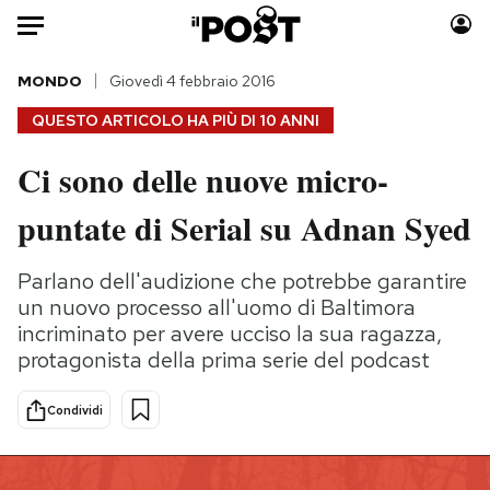
Auto
MONDO
Giovedì 4 febbraio 2016
QUESTO ARTICOLO HA PIÙ DI
10 ANNI
HOME
Ci sono delle nuove micro-
Italia
Moda
puntate di Serial su Adnan Syed
Mondo
Libri
Politica
Consumismi
Parlano dell'audizione che potrebbe garantire
Tecnologia
Storie/Idee
un nuovo processo all'uomo di Baltimora
Internet
Ok Boomer!
incriminato per avere ucciso la sua ragazza,
Scienza
Media
protagonista della prima serie del podcast
Cultura
Europa
Economia
Altrecose
Condividi
Sport
Mondiali calcio 2026