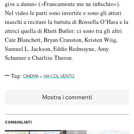
give a damn» («Francamente me ne infischio»).
Notifiche mobile
Nel video le parti sono invertite e sono gli attori
Regala il Post
Hai bisogno di aiuto?
maschi a recitare la battuta di Rossella O’Hara e la
Esci
attrici quella di Rhett Butler: ci sono tra gli altri
Cate Blanchett, Bryan Cranston, Kristen Wiig,
Samuel L. Jackson, Eddie Redmayne, Amy
Schumer e Charlize Theron.
Tag:
-
CINEMA
VIA COL VENTO
Mostra i commenti
CONSIGLIATI