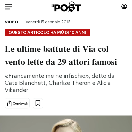
Auto
VIDEO
Venerdì 15 gennaio 2016
QUESTO ARTICOLO HA PIÙ DI
10 ANNI
HOME
Le ultime battute di Via col
Italia
Moda
vento lette da 29 attori famosi
Mondo
Libri
Politica
Consumismi
«Francamente me ne infischio», detto da
Tecnologia
Storie/Idee
Cate Blanchett, Charlize Theron e Alicia
Internet
Ok Boomer!
Vikander
Scienza
Media
Cultura
Europa
Condividi
Economia
Altrecose
Sport
Mondiali calcio 2026