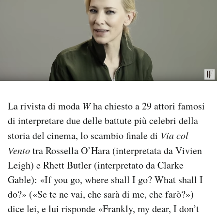
PODCAST
NEWSLETTER
I MIEI PREFERITI
La rivista di moda
W
ha chiesto a 29 attori famosi
SHOP
di interpretare due delle battute più celebri della
storia del cinema, lo scambio finale di
Via col
CALENDARIO
Vento
tra Rossella O’Hara (interpretata da Vivien
Leigh) e Rhett Butler (interpretato da Clarke
Gable): «If you go, where shall I go? What shall I
AREA PERSONALE
do?» («Se te ne vai, che sarà di me, che farò?»)
Area Personale
dice lei, e lui risponde «Frankly, my dear, I don’t
Newsletter