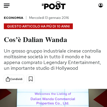
Auto
ECONOMIA
Mercoledì 13 gennaio 2016
QUESTO ARTICOLO HA PIÙ DI
10 ANNI
HOME
Cos’è Dalian Wanda
Italia
Moda
Mondo
Libri
Un grosso gruppo industriale cinese controlla
Politica
Consumismi
moltissime società in tutto il mondo e ha
Tecnologia
Storie/Idee
appena comprato Legendary Entertainment,
un importante studio di Hollywood
Internet
Ok Boomer!
Scienza
Media
Condividi
Cultura
Europa
Economia
Altrecose
Sport
Mondiali calcio 2026