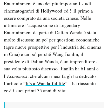
Entertainment è uno dei più importanti studi
Notifiche mobile
cinematografici di Hollywood ed è il primo a
Regala il Post
Hai bisogno di aiuto?
essere comprato da una società cinese. Nelle
Esci
ultime ore l’acquisizione di Legendary
Entertainment da parte di Dalian Wanda è stata
molto discussa: un po’ per questioni economiche
(apre nuove prospettive per l’industria del cinema
in Cina) e un po’ perché Wang Jianlin, il
presidente di Dalian Wanda, è un imprenditore a
sua volta piuttosto discusso. Jianlin ha 61 anni e
l’
Economist
, che alcuni mesi fa gli ha dedicato
l’articolo “
It’s a Wanda-ful life
” – ha riassunto
così i suoi primi 35 anni di vita: