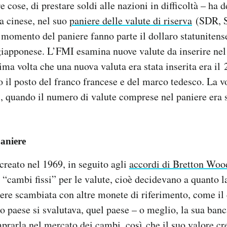
re cose, di prestare soldi alle nazioni in difficoltà – ha 
a cinese, nel suo
paniere delle valute di riserva
(SDR, S
 momento del paniere fanno parte il dollaro statunitense
 giapponese. L’FMI esamina nuove valute da inserire nel
tima volta che una nuova valuta era stata inserita era il
o il posto del franco francese e del marco tedesco. La 
1, quando il numero di valute comprese nel paniere era s
paniere
 creato nel 1969, in seguito agli
accordi di Bretton Woo
 “cambi fissi” per le valute, cioè decidevano a quanto l
ere scambiata con altre monete di riferimento, come il d
o paese si svalutava, quel paese – o meglio, la sua banc
rarla nel mercato dei cambi, così che il suo valore cr