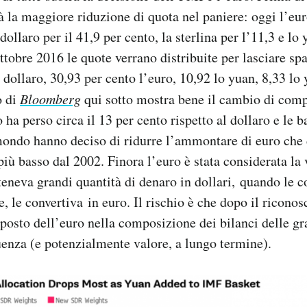
 la maggiore riduzione di quota nel paniere: oggi l’eur
 dollaro per il 41,9 per cento, la sterlina per l’11,3 e l
ottobre 2016 le quote verrano distribuite per lasciare sp
 dollaro, 30,93 per cento l’euro, 10,92 lo yuan, 8,33 lo 
o di
Bloomberg
qui sotto mostra bene il cambio di comp
ha perso circa il 13 per cento rispetto al dollaro e le b
mondo hanno deciso di ridurre l’ammontare di euro che
 più basso dal 2002. Finora l’euro è stata considerata la 
teneva grandi quantità di denaro in dollari, quando le co
, le convertiva in euro. Il rischio è che dopo il ricon
 posto dell’euro nella composizione dei bilanci delle gr
uenza (e potenzialmente valore, a lungo termine).