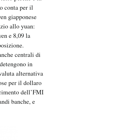
o conta per il
o yen giapponese
azio allo yuan:
yen e 8,09 la
osizione.
anche centrali di
 detengono in
valuta alternativa
se per il dollaro
oscimento dell’FMI
andi banche, e