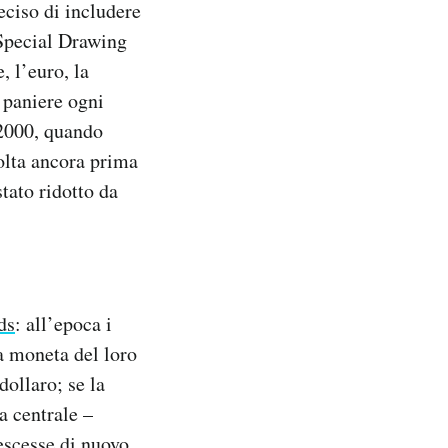
deciso di includere
pecial Drawing
, l’euro, la
 paniere ogni
 2000, quando
volta ancora prima
tato ridotto da
ds
: all’epoca i
a moneta del loro
ollaro; se la
a centrale –
escesse di nuovo