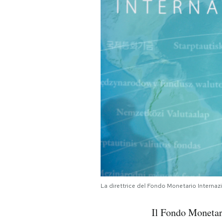
PODCAST
NEWSLETTER
I MIEI PREFERITI
SHOP
CALENDARIO
AREA PERSONALE
La direttrice del Fondo Monetario Internaz
Area Personale
Il Fondo Monetar
Newsletter