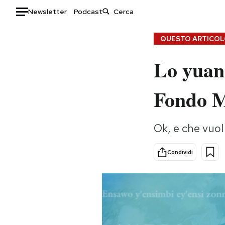
Newsletter
Podcast
Auto
QUESTO ARTICOLO
Lo yuan 
HOME
Italia
Moda
Fondo M
Mondo
Libri
Politica
Consumismi
Ok, e che vuol
Tecnologia
Storie/Idee
Internet
Ok Boomer!
Condividi
Scienza
Media
Cultura
Europa
Economia
Altrecose
Sport
Mondiali calcio 2026