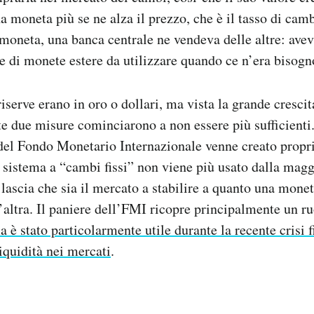
a moneta più se ne alza il prezzo, che è il tasso di camb
 moneta, una banca centrale ne vendeva delle altre: ave
ve di monete estere da utilizzare quando ce n’era bisogn
serve erano in oro o dollari, ma vista la grande cresci
 due misure cominciarono a non essere più sufficienti. 
 del Fondo Monetario Internazionale venne creato propr
l sistema a “cambi fissi” non viene più usato dalla magg
i lascia che sia il mercato a stabilire a quanto una mone
altra. Il paniere dell’FMI ricopre principalmente un ru
a è stato particolarmente utile durante la recente crisi f
iquidità nei mercati
.