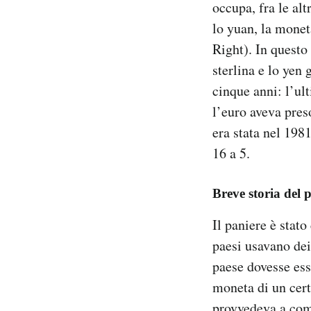
occupa, fra le alt
Notifiche mobile
lo yuan, la monet
Regala il Post
Right). In questo
Hai bisogno di aiuto?
Esci
sterlina e lo yen
cinque anni: l’ul
l’euro aveva pres
era stata nel 198
16 a 5.
Breve storia del 
Il paniere è stato
paesi usavano dei
paese dovesse ess
moneta di un cert
provvedeva a comp