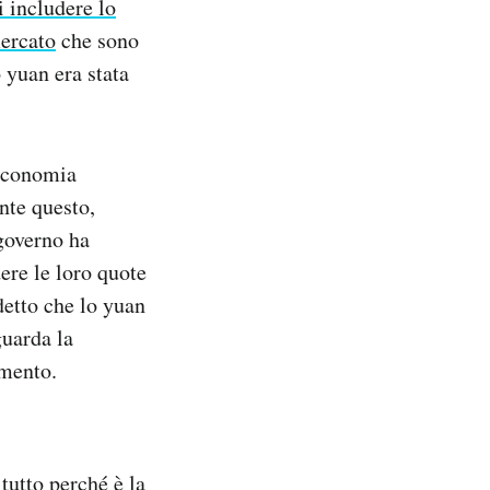
i includere lo
mercato
che sono
o yuan era stata
 economia
nte questo,
 governo ha
dere le loro quote
detto che lo yuan
guarda la
imento.
tutto perché è la