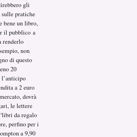
irebbero gli
 sulle pratiche
e bene un libro,
r il pubblico a
a renderlo
 esempio, non
gno di questo
meno 20
 l’anticipo
ndita a 2 euro
 mercato, dovrà
ri, le lettere
“libri da regalo
e, perfino per i
Compton a 9,90