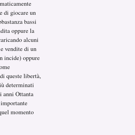
utomaticamente
e di giocare un
abbastanza bassi
dita oppure la
caricando alcuni
le vendite di un
on incide) oppure
 nome
di queste libertà,
più determinati
li anni Ottanta
a importante
in quel momento