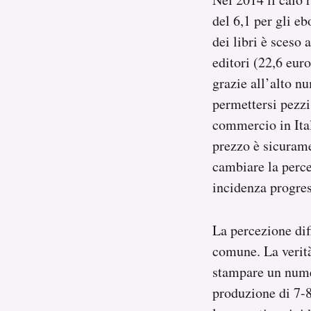
Notifiche mobile
del 6,1 per gli eb
Regala il Post
dei libri è sceso
Hai bisogno di aiuto?
editori (22,6 euro
Esci
grazie all’alto n
permettersi pezzi
commercio in Ital
prezzo è sicurame
cambiare la perce
incidenza progres
La percezione dif
comune. La verità
stampare un numer
produzione di 7-8