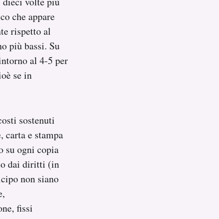
 dieci volte più
rico che appare
te rispetto al
no più bassi. Su
intorno al 4-5 per
ioè se in
osti sostenuti
, carta e stampa
to su ogni copia
 dai diritti (in
ticipo non siano
e,
ne, fissi