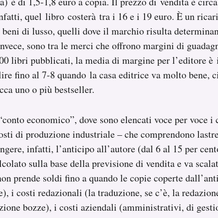
a) è di 1,5-1,8 euro a copia. Il prezzo di vendita è circa
 infatti, quel libro costerà tra i 16 e i 19 euro. È un rica
 beni di lusso, quelli dove il marchio risulta determinan
, invece, sono tra le merci che offrono margini di guadag
0 libri pubblicati, la media di margine per l’editore è 
lire fino al 7-8 quando la casa editrice va molto bene, c
ca uno o più bestseller.
“conto economico”, dove sono elencati voce per voce i c
costi di produzione industriale – che comprendono lastre
gere, infatti, l’anticipo all’autore (dal 6 al 15 per cen
colato sulla base della previsione di vendita e va scalato
 non prende soldi fino a quando le copie coperte dall’an
e), i costi redazionali (la traduzione, se c’è, la redazion
ione bozze), i costi aziendali (amministrativi, di gestio