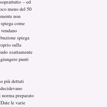
 soprattutto – ed
 poco meno del 50
ilmente non
e spiega come
e vendano
ribuzione spiega
oprio sulla
uendo esattamente
aggiungere punti
o più dettati
i decidevano
di norma preparato
 Date le varie