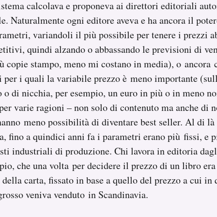
 sistema calcolava e proponeva ai direttori editoriali a
e. Naturalmente ogni editore aveva e ha ancora il poter
rametri, variandoli il più possibile per tenere i prezzi 
tivi, quindi alzando o abbassando le previsioni di ven
iù copie stampo, meno mi costano in media), o ancora 
oli per i quali la variabile prezzo è meno importante (sul
co o di nicchia, per esempio, un euro in più o in meno n
he per varie ragioni – non solo di contenuto ma anche di
nno meno possibilità di diventare best seller. Al di là 
, fino a quindici anni fa i parametri erano più fissi, e 
sti industriali di produzione. Chi lavora in editoria dag
pio, che una volta per decidere il prezzo di un libro er
 della carta, fissato in base a quello del prezzo a cui 
grosso veniva venduto in Scandinavia.