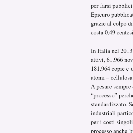
per farsi pubblic
Epicuro pubblicat
grazie al colpo d
costa 0,49 centes
In Italia nel 201
attivi, 61.966 no
181.964 copie e 
atomi – cellulosa
A pesare sempre d
“processo” perché
standardizzato. Se
industriali partic
per i costi singol
processo anche bu