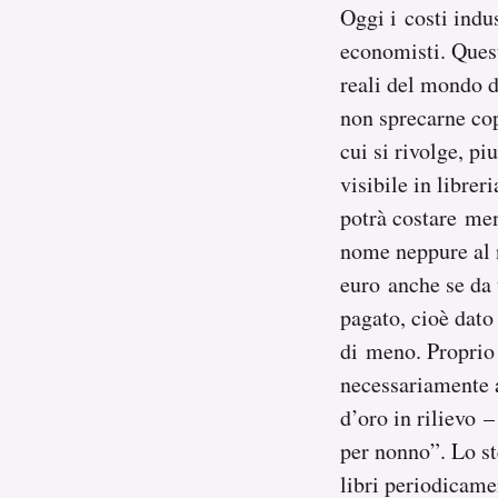
Oggi i costi indu
economisti. Quest
reali del mondo d
non sprecarne copi
cui si rivolge, p
visibile in librer
potrà costare me
nome neppure al 
euro anche se da 
pagato, cioè dato
di meno. Proprio 
necessariamente a
d’oro in rilievo –
per nonno”. Lo st
libri periodicam