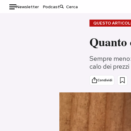
Newsletter
Podcast
Auto
QUESTO ARTICOLO
HOME
Quanto c
Italia
Moda
Sempre meno: c
Mondo
Libri
calo dei prezz
Politica
Consumismi
Tecnologia
Storie/Idee
Condividi
Internet
Ok Boomer!
Scienza
Media
Cultura
Europa
Economia
Altrecose
Sport
Mondiali calcio 2026