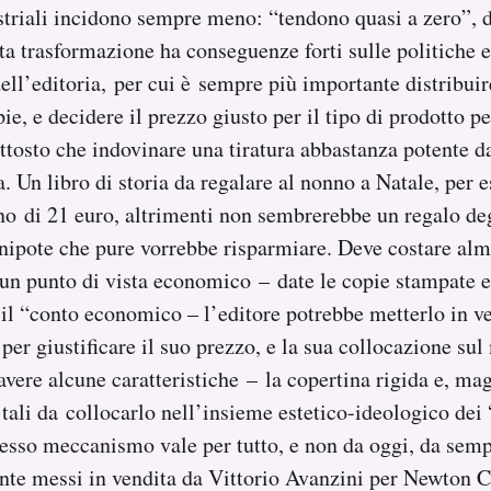
striali incidono sempre meno: “tendono quasi a zero”, d
a trasformazione ha conseguenze forti sulle politiche e
ell’editoria, per cui è sempre più importante distribuir
e, e decidere il prezzo giusto per il tipo di prodotto pe
iuttosto che indovinare una tiratura abbastanza potente d
ia. Un libro di storia da regalare al nonno a Natale, per
no di 21 euro, altrimenti non sembrerebbe un regalo de
nipote che pure vorrebbe risparmiare. Deve costare al
un punto di vista economico – date le copie stampate e
 il “conto economico – l’editore potrebbe metterlo in ve
per giustificare il suo prezzo, e la sua collocazione sul
vere alcune caratteristiche – la copertina rigida e, maga
 tali da collocarlo nell’insieme estetico-ideologico dei 
esso meccanismo vale per tutto, e non da oggi, da sempr
ente messi in vendita da Vittorio Avanzini per Newton 