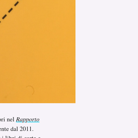
ori nel
Rapporto
nte dal 2011.
i libri di carta e