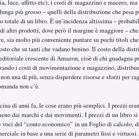
ia, luce, affitto etc), i costi di magazzino e macero, ma
n lunga più grosso – quelli della distribuzione che pesa
to totale di un libro. È un’incidenza altissima – probab
 di altri prodotti, dove però il margine è maggiore – ch
re, sia molto più conveniente puntare su pochi titoli ch
osto che su tanti che vadano benino. Il costo della dist
editoriale crescente di Amazon, cioè di chi guadagna pr
zzando i costi di movimentazione e magazzino, distrib
 non una di più, senza disperdere risorse e sforzi per r
domanda non c’è.
ina di anni fa, le cose erano più semplici. I prezzi eran
meno dai marchi e dai movimenti. I prezzi di un libro s
e voci del “conto economico” in un Foglio di calcolo, 
rciale in base a una serie di parametri fissi e virtuosi.