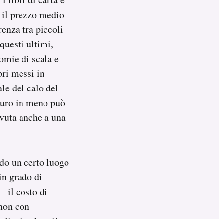
 il prezzo medio
renza tra piccoli
questi ultimi,
omie di scala e
bri messi in
le del calo del
 euro in meno può
ovuta anche a una
ndo un certo luogo
in grado di
– il costo di
 non con