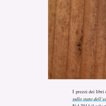
PODCAST
NEWSLETTER
I MIEI PREFERITI
SHOP
CALENDARIO
AREA PERSONALE
I prezzi dei libri
Area Personale
sullo stato dell’e
Newsletter
Nel 2014 il calo r