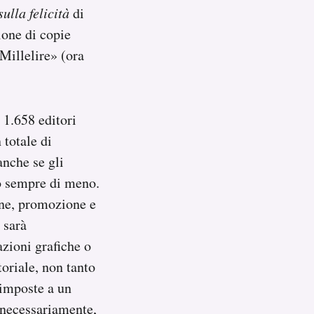
sulla felicità
di
ione di copie
Millelire» (ora
 1.658 editori
 totale di
nche se gli
no sempre di meno.
one, promozione e
 sarà
azioni grafiche o
toriale, non tanto
i imposte a un
 necessariamente,