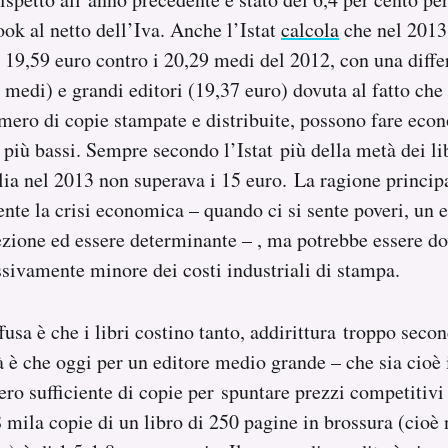
ook al netto dell’Iva. Anche l’Istat
calcola
che nel 2013
 a 19,59 euro contro i 20,29 medi del 2012, con una diffe
 medi) e grandi editori (19,37 euro) dovuta al fatto che 
umero di copie stampate e distribuite, possono fare econ
 più bassi. Sempre secondo l’Istat più della metà dei li
ia nel 2013 non superava i 15 euro. La ragione principa
nte la crisi economica – quando ci si sente poveri, un
zione ed essere determinante – , ma potrebbe essere d
sivamente minore dei costi industriali di stampa.
fusa è che i libri costino tanto, addirittura troppo seco
 è che oggi per un editore medio grande – che sia cioè 
o sufficiente di copie per spuntare prezzi competitivi 
 mila copie di un libro di 250 pagine in brossura (cioè