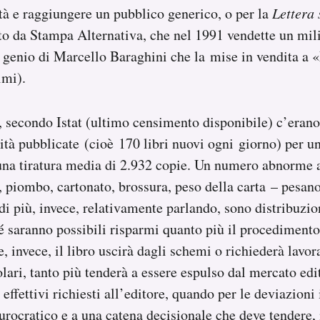
ità e raggiungere un pubblico generico, o per la
Lettera 
o da Stampa Alternativa, che nel 1991 vendette un mil
i genio di Marcello Baraghini che la mise in vendita a «
imi).
3, secondo Istat (ultimo censimento disponibile) c’erano
vità pubblicate (cioè 170 libri nuovi ogni giorno) per un
una tiratura media di 2.932 copie. Un numero abnorme a
, piombo, cartonato, brossura, peso della carta – pesa
i più, invece, relativamente parlando, sono distribuzi
 saranno possibili risparmi quanto più il procedimento
, invece, il libro uscirà dagli schemi o richiederà lavor
olari, tanto più tenderà a essere espulso dal mercato edi
i effettivi richiesti all’editore, quando per le deviazion
rocratico e a una catena decisionale che deve tendere,