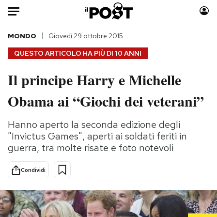
Auto
MONDO
Giovedì 29 ottobre 2015
QUESTO ARTICOLO HA PIÙ DI
10 ANNI
HOME
Il principe Harry e Michelle
Italia
Moda
Obama ai “Giochi dei veterani”
Mondo
Libri
Politica
Consumismi
Hanno aperto la seconda edizione degli
Tecnologia
Storie/Idee
"Invictus Games", aperti ai soldati feriti in
Internet
Ok Boomer!
guerra, tra molte risate e foto notevoli
Scienza
Media
Cultura
Europa
Condividi
Economia
Altrecose
Sport
Mondiali calcio 2026