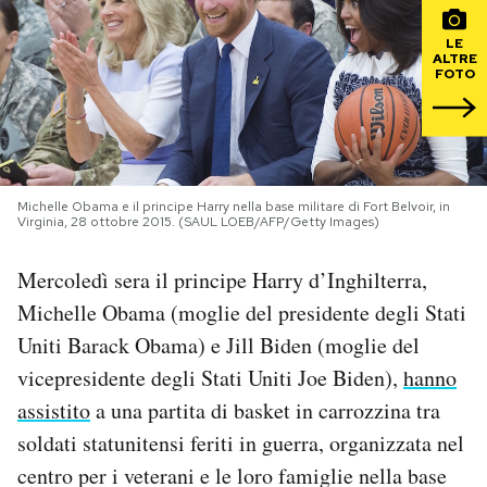
PODCAST
LE
ALTRE
FOTO
NEWSLETTER
I MIEI PREFERITI
Michelle Obama e il principe Harry nella base militare di Fort Belvoir, in
Virginia, 28 ottobre 2015. (SAUL LOEB/AFP/Getty Images)
SHOP
Mercoledì sera il principe Harry d’Inghilterra,
Michelle Obama (moglie del presidente degli Stati
CALENDARIO
Uniti Barack Obama) e Jill Biden (moglie del
vicepresidente degli Stati Uniti Joe Biden),
hanno
AREA PERSONALE
assistito
a una partita di basket in carrozzina tra
soldati statunitensi feriti in guerra, organizzata nel
Area Personale
centro per i veterani e le loro famiglie nella base
Newsletter