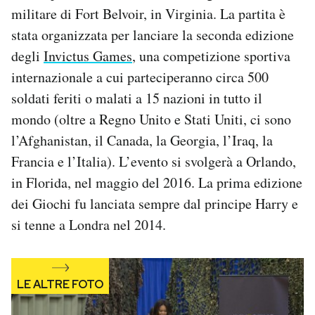
militare di Fort Belvoir, in Virginia. La partita è
Notifiche mobile
Regala il Post
stata organizzata per lanciare la seconda edizione
Hai bisogno di aiuto?
degli
Invictus Games
, una competizione sportiva
Esci
internazionale a cui parteciperanno circa 500
soldati feriti o malati a 15 nazioni in tutto il
mondo (oltre a Regno Unito e Stati Uniti, ci sono
l’Afghanistan, il Canada, la Georgia, l’Iraq, la
Francia e l’Italia). L’evento si svolgerà a Orlando,
in Florida, nel maggio del 2016. La prima edizione
dei Giochi fu lanciata sempre dal principe Harry e
si tenne a Londra nel 2014.