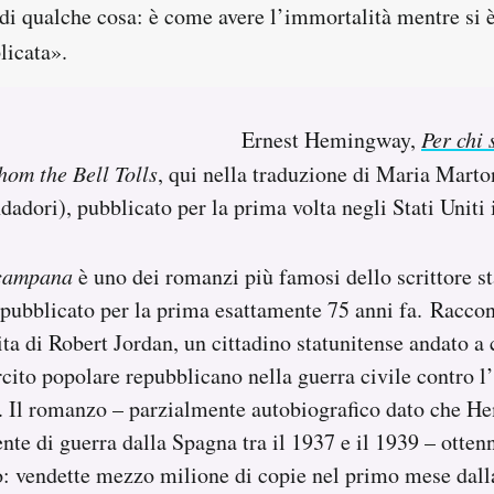
di qualche cosa: è come avere l’immortalità mentre si è
icata».
Ernest Hemingway,
Per chi
om the Bell Tolls
, qui nella traduzione di Maria Mart
adori), pubblicato per la prima volta negli Stati Uniti 
 campana
è uno dei romanzi più famosi dello scrittore s
ubblicato per la prima esattamente 75 anni fa. Raccon
vita di Robert Jordan, un cittadino statunitense andato a
cito popolare repubblicano nella guerra civile contro l’
. Il romanzo – parzialmente autobiografico dato che H
te di guerra dalla Spagna tra il 1937 e il 1939 – otten
o: vendette mezzo milione di copie nel primo mese dall