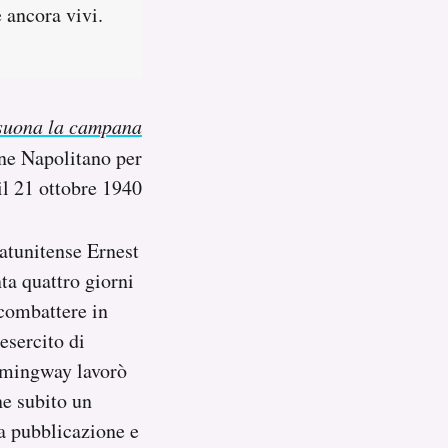
 ancora vivi.
 suona la campana
one Napolitano per
il 21 ottobre 1940
tatunitense Ernest
ta quattro giorni
 combattere in
esercito di
emingway lavorò
ne subito un
a pubblicazione e