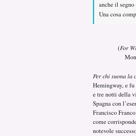
anche il segno 
Notifiche mobile
Regala il Post
Una cosa compl
Hai bisogno di aiuto?
Esci
(
For Wh
Mond
Per chi suona la
Hemingway, e fu p
e tre notti della 
Spagna con l’eser
Francisco Franco
come corrisponden
notevole success