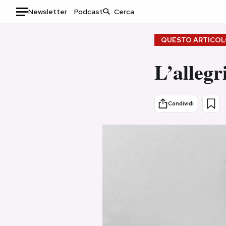
Newsletter
Podcast
Auto
QUESTO ARTICOLO
HOME
L’allegr
Italia
Moda
Mondo
Libri
Condividi
Politica
Consumismi
Tecnologia
Storie/Idee
Internet
Ok Boomer!
Scienza
Media
Cultura
Europa
Economia
Altrecose
Sport
Mondiali calcio 2026