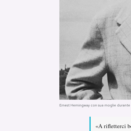
PODCAST
NEWSLETTER
I MIEI PREFERITI
SHOP
CALENDARIO
Ernest Hemingway con sua moglie durante un
AREA PERSONALE
Area Personale
«A rifletterci 
Newsletter