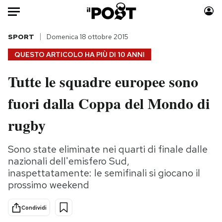
Auto
SPORT
Domenica 18 ottobre 2015
QUESTO ARTICOLO HA PIÙ DI
10 ANNI
HOME
Tutte le squadre europee sono
Italia
Moda
fuori dalla Coppa del Mondo di
Mondo
Libri
Politica
Consumismi
rugby
Tecnologia
Storie/Idee
Internet
Ok Boomer!
Sono state eliminate nei quarti di finale dalle
Scienza
Media
nazionali dell'emisfero Sud,
Cultura
Europa
inaspettatamente: le semifinali si giocano il
prossimo weekend
Economia
Altrecose
Sport
Mondiali calcio 2026
Condividi