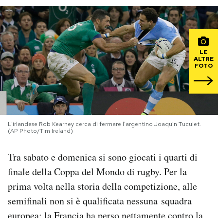
PODCAST
NEWSLETTER
LE
ALTRE
FOTO
I MIEI PREFERITI
SHOP
L'irlandese Rob Kearney cerca di fermare l'argentino Joaquin Tuculet.
(AP Photo/Tim Ireland)
CALENDARIO
Tra sabato e domenica si sono giocati i quarti di
finale della Coppa del Mondo di rugby. Per la
AREA PERSONALE
prima volta nella storia della competizione, alle
semifinali non si è qualificata nessuna squadra
Area Personale
Newsletter
europea: la Francia ha perso nettamente contro la