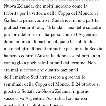
Notifiche mobile
Nuova Zelanda, che molti indicano come la
Regala il Post
favorita per la vittoria della Coppa del Mondo; il
Hai bisogno di aiuto?
Galles ha perso contro il Sudafrica, in una partita
Esci
piuttosto equilibrata; l’Irlanda – una delle squadre
più forti del torneo – ha perso contro l’Argentina,
dopo un inizio di partita nel quale ha subìto due
mete nel giro di pochi minuti; e per finire la Scozia
ha perso contro l’Australia, dopo essersi portata in
vantaggio a pochissimi minuti dal termine. Non
era mai successo che quattro nazionali
dell’emisfero Sud arrivassero a giocarsi le
semifinali della Coppa del Mondo. Il 24 ottobre si
giocherà Sudafrica-Nuova Zelanda, il giorno
successivo Argentina-Australia. La finale si
giocherà il 31 ottobre a Londra.