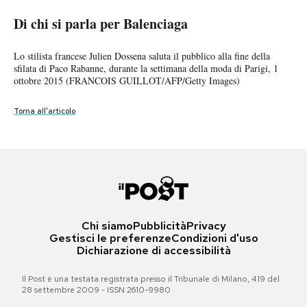
Di chi si parla per Balenciaga
Di chi si parla per Balenciaga
Di chi si parla per Balenciaga
PODCAST
La stilista giapponese Chitose Abe, per Sacai, 3 marzo a Parigi
Lo stilista francese Julien Dossena saluta il pubblico alla fine della
La stilista francese Bouchra Jarrar, 5 luglio 2010, a Parigi
(MIGUEL MEDINA/AFP/Getty Images)
sfilata di Paco Rabanne, durante la settimana della moda di Parigi, 1
(AP Photo/Thibault Camus)
NEWSLETTER
ottobre 2015 (FRANCOIS GUILLOT/AFP/Getty Images)
Torna all'articolo
Torna all'articolo
Torna all'articolo
I MIEI PREFERITI
SHOP
CALENDARIO
Chi siamo
Pubblicità
Privacy
Gestisci le preferenze
Condizioni d'uso
Dichiarazione di accessibilità
AREA PERSONALE
Il Post è una testata registrata presso il Tribunale di Milano, 419 del
Area Personale
28 settembre 2009 - ISSN 2610-9980
Newsletter