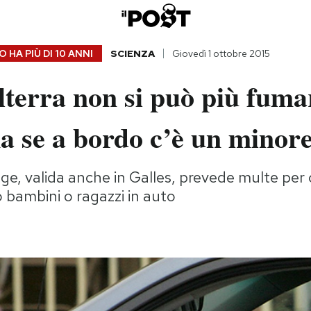
 HA PIÙ DI
10 ANNI
SCIENZA
Giovedì 1 ottobre 2015
lterra non si può più fuma
a se a bordo c’è un minor
e, valida anche in Galles, prevede multe per
 bambini o ragazzi in auto