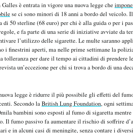
in Galles è entrata in vigore una nuova legge che
impone 
bile
se ci sono minori di 18 anni a bordo del veicolo. 
 di 50 sterline (68 euro) per chi è alla guida o per i pa
regole, e fa parte di una serie di iniziative avviate da 
ntivare l’utilizzo delle sigarette. Le multe saranno appl
no i finestrini aperti, ma nelle prime settimane la polizi
a tolleranza per dare il tempo ai cittadini di prendere l
revista un’eccezione per chi si trova a bordo di una dec
nuova legge è ridurre il più possibile gli effetti del fum
centi. Secondo la
British Lung Foundation
, ogni setti
mila bambini sono esposti al fumo di sigaretta mentre
. Il fumo passivo fa aumentare il rischio di soffrire d’
ri e in alcuni casi di meningite, senza contare i diver