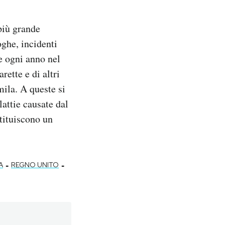
più grande
oghe, incidenti
 ogni anno nel
ette e di altri
ila. A queste si
attie causate dal
tituiscono un
-
-
A
REGNO UNITO