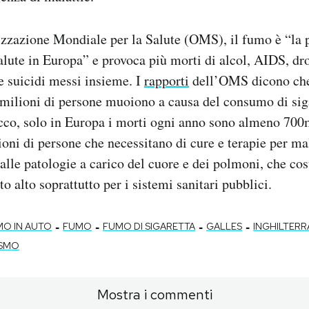
zzazione Mondiale per la Salute (OMS), il fumo è “la 
alute in Europa” e provoca più morti di alcol, AIDS, dr
 e suicidi messi insieme. I
rapporti
dell’OMS dicono che
lioni di persone muoiono a causa del consumo di sigar
cco, solo in Europa i morti ogni anno sono almeno 700m
oni di persone che necessitano di cure e terapie per mal
alle patologie a carico del cuore e dei polmoni, che cos
o alto soprattutto per i sistemi sanitari pubblici.
-
-
-
-
MO IN AUTO
FUMO
FUMO DI SIGARETTA
GALLES
INGHILTERR
ISMO
Mostra i commenti