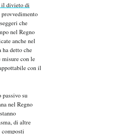
il divieto di
Il provvedimento
sseggeri che
tempo nel Regno
icate anche nel
a ha detto che
e misure con le
appottabile con il
o passivo su
mana nel Regno
 stanno
asma, di altre
si composti