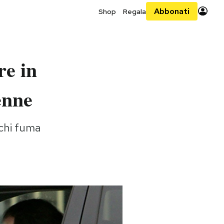
Abbonati
Shop
Regala
re in
enne
 chi fuma