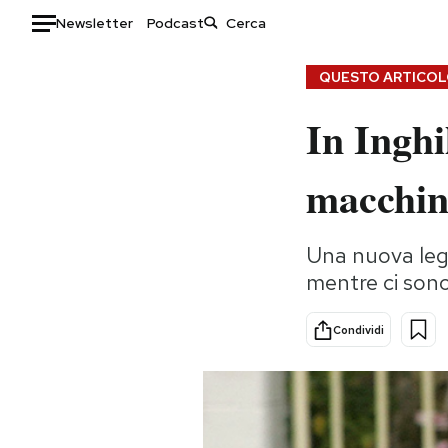
Newsletter
Podcast
Auto
QUESTO ARTICOLO
In Inghi
HOME
Italia
Moda
macchin
Mondo
Libri
Politica
Consumismi
Una nuova legg
Tecnologia
Storie/Idee
mentre ci sono
Internet
Ok Boomer!
Scienza
Media
Condividi
Cultura
Europa
Economia
Altrecose
Sport
Mondiali calcio 2026