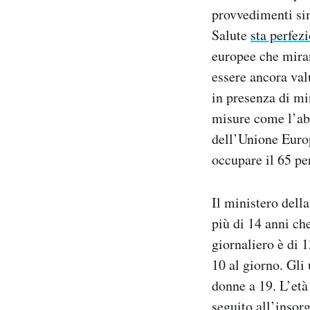
provvedimenti simi
Salute
sta perfez
europee che miran
essere ancora val
in presenza di mi
misure come l’abo
dell’Unione Europ
occupare il 65 per
Il ministero dell
più di 14 anni c
giornaliero è di 
10 al giorno. Gli
donne a 19. L’età 
seguito all’insor