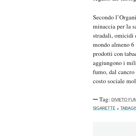
Secondo l’Organi
minaccia per la s
stradali, omicidi
mondo almeno 6 mi
prodotti con taba
aggiungono i mili
fumo, dal cancro 
costo sociale molt
Tag:
DIVIETO FU
-
SIGARETTE
TABAG