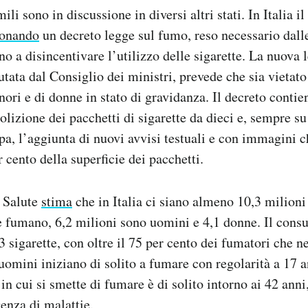
li sono in discussione in diversi altri stati. In Italia i
ionando
un decreto legge sul fumo, reso necessario dalle
o a disincentivare l’utilizzo delle sigarette. La nuova 
utata dal Consiglio dei ministri, prevede che sia vietato
nori e di donne in stato di gravidanza. Il decreto contie
lizione dei pacchetti di sigarette da dieci e, sempre s
a, l’aggiunta di nuovi avvisi testuali e con immagini 
 cento della superficie dei pacchetti.
a Salute
stima
che in Italia ci siano almeno 10,3 milioni 
he fumano, 6,2 milioni sono uomini e 4,1 donne. Il con
13 sigarette, con oltre il 75 per cento dei fumatori che 
 uomini iniziano di solito a fumare con regolarità a 17 a
in cui si smette di fumare è di solito intorno ai 42 anni,
genza di malattie.