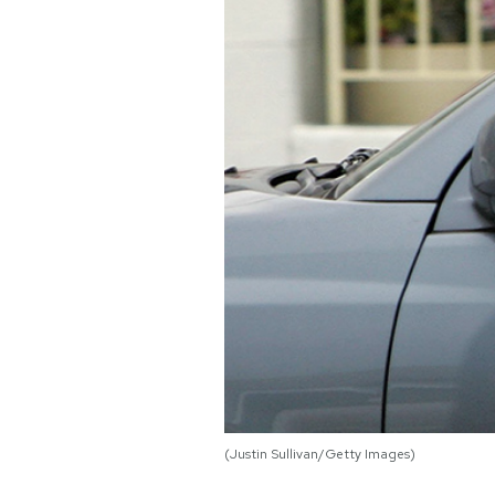
PODCAST
NEWSLETTER
I MIEI PREFERITI
SHOP
CALENDARIO
AREA PERSONALE
Area Personale
(Justin Sullivan/Getty Images)
Newsletter