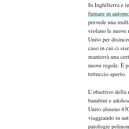
In Inghilterra e 
Notifiche mobile
Regala il Post
fumare in automo
Hai bisogno di aiuto?
prevede una multa
Esci
violano le nuove 
Unito per disince
caso in cui ci sia
manterrà una cert
nuove regole. È p
tettuccio aperto.
L’obiettivo della 
bambini e adoles
Unito almeno 430
viaggiando in auto
patologie polmona