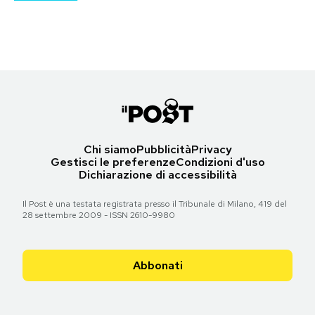
Torna all'articolo
Torna all'articolo
Torna all'articolo
Torna all'articolo
Torna all'articolo
Notifiche mobile
Torna all'articolo
Torna all'articolo
Torna all'articolo
Torna all'articolo
Torna all'articolo
Torna all'articolo
Regala il Post
Torna all'articolo
Hai bisogno di aiuto?
Esci
Chi siamo
Pubblicità
Privacy
Gestisci le preferenze
Condizioni d'uso
Dichiarazione di accessibilità
Il Post è una testata registrata presso il Tribunale di Milano, 419 del
28 settembre 2009 - ISSN 2610-9980
Abbonati