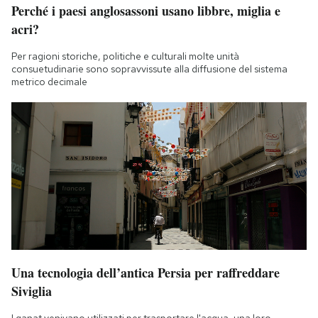
Perché i paesi anglosassoni usano libbre, miglia e
Notifiche mobile
acri?
Regala il Post
Hai bisogno di aiuto?
Per ragioni storiche, politiche e culturali molte unità
Esci
consuetudinarie sono sopravvissute alla diffusione del sistema
metrico decimale
Una tecnologia dell’antica Persia per raffreddare
Siviglia