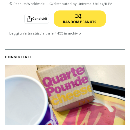
© Peanuts Worldwide LLC/distributed by Universal Uclick/ILPA
PODCAST
Condividi
RANDOM PEANUTS
NEWSLETTER
Leggi un'altra striscia tra le
4455
in archivio
I MIEI PREFERITI
CONSIGLIATI
SHOP
CALENDARIO
AREA PERSONALE
Area Personale
Newsletter