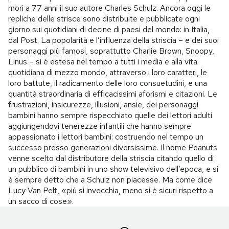
morì a 77 anni il suo autore Charles Schulz. Ancora oggi le
repliche delle strisce sono distribuite e pubblicate ogni
giorno sui quotidiani di decine di paesi del mondo: in Italia,
dal Post. La popolarità e l’influenza della striscia – e dei suoi
personaggi più famosi, soprattutto Charlie Brown, Snoopy,
Linus – si è estesa nel tempo a tutti i media e alla vita
quotidiana di mezzo mondo, attraverso i loro caratteri, le
loro battute, il radicamento delle loro consuetudini, e una
quantità straordinaria di efficacissimi aforismi e citazioni. Le
frustrazioni, insicurezze, illusioni, ansie, dei personaggi
bambini hanno sempre rispecchiato quelle dei lettori adulti
aggiungendovi tenerezze infantili che hanno sempre
appassionato i lettori bambini: costruendo nel tempo un
successo presso generazioni diversissime. Il nome Peanuts
venne scelto dal distributore della striscia citando quello di
un pubblico di bambini in uno show televisivo dell’epoca, e si
è sempre detto che a Schulz non piacesse. Ma come dice
Lucy Van Pelt, «più si invecchia, meno si è sicuri rispetto a
un sacco di cose».