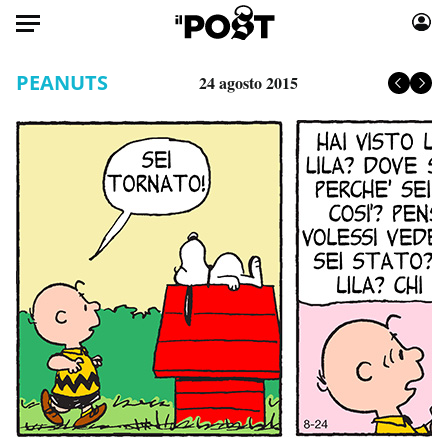
Auto
PEANUTS
24 agosto 2015
HOME
Italia
Moda
Mondo
Libri
Politica
Consumismi
Tecnologia
Storie/Idee
Internet
Ok Boomer!
Scienza
Media
Cultura
Europa
Economia
Altrecose
Sport
Mondiali calcio 2026