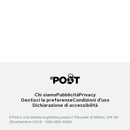
Torna all'articolo
(Wikimedia)
Chi era Duke Kahanamoku, che rese il surf
Notifiche mobile
Torna all'articolo
Torna all'articolo
Regala il Post
famoso in tutto il mondo
Torna all'articolo
Hai bisogno di aiuto?
Esci
Duke Kahanamoku nel giorno del suo 76esimo compleanno nel 1966
(AP Photo)
Torna all'articolo
Chi siamo
Pubblicità
Privacy
Gestisci le preferenze
Condizioni d'uso
Dichiarazione di accessibilità
Il Post è una testata registrata presso il Tribunale di Milano, 419 del
28 settembre 2009 - ISSN 2610-9980